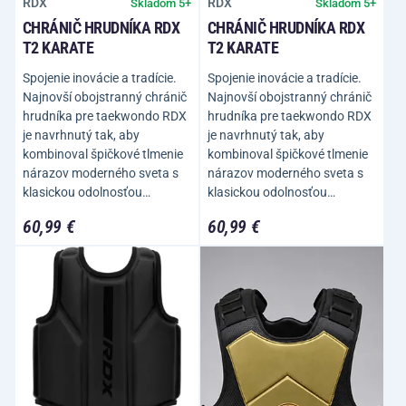
RDX
RDX
Skladom 5+
Skladom 5+
CHRÁNIČ HRUDNÍKA RDX
CHRÁNIČ HRUDNÍKA RDX
T2 KARATE
T2 KARATE
Spojenie inovácie a tradície.
Spojenie inovácie a tradície.
Najnovší obojstranný chránič
Najnovší obojstranný chránič
hrudníka pre taekwondo RDX
hrudníka pre taekwondo RDX
je navrhnutý tak, aby
je navrhnutý tak, aby
kombinoval špičkové tlmenie
kombinoval špičkové tlmenie
nárazov moderného sveta s
nárazov moderného sveta s
klasickou odolnosťou…
klasickou odolnosťou…
60,99 €
60,99 €