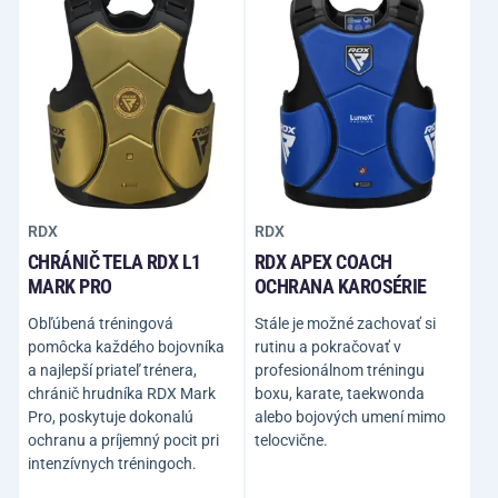
RDX
RDX
CHRÁNIČ TELA RDX L1
RDX APEX COACH
MARK PRO
OCHRANA KAROSÉRIE
Obľúbená tréningová
Stále je možné zachovať si
pomôcka každého bojovníka
rutinu a pokračovať v
a najlepší priateľ trénera,
profesionálnom tréningu
chránič hrudníka RDX Mark
boxu, karate, taekwonda
Pro, poskytuje dokonalú
alebo bojových umení mimo
ochranu a príjemný pocit pri
telocvične.
intenzívnych tréningoch.