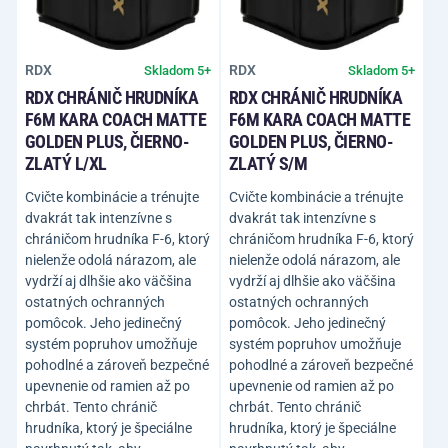
RDX
RDX
Skladom 5+
Skladom 5+
RDX CHRÁNIČ HRUDNÍKA
RDX CHRÁNIČ HRUDNÍKA
F6M KARA COACH MATTE
F6M KARA COACH MATTE
GOLDEN PLUS, ČIERNO-
GOLDEN PLUS, ČIERNO-
ZLATÝ L/XL
ZLATÝ S/M
Cvičte kombinácie a trénujte
Cvičte kombinácie a trénujte
dvakrát tak intenzívne s
dvakrát tak intenzívne s
chráničom hrudníka F-6, ktorý
chráničom hrudníka F-6, ktorý
nielenže odolá nárazom, ale
nielenže odolá nárazom, ale
vydrží aj dlhšie ako väčšina
vydrží aj dlhšie ako väčšina
ostatných ochranných
ostatných ochranných
pomôcok. Jeho jedinečný
pomôcok. Jeho jedinečný
systém popruhov umožňuje
systém popruhov umožňuje
pohodlné a zároveň bezpečné
pohodlné a zároveň bezpečné
upevnenie od ramien až po
upevnenie od ramien až po
chrbát. Tento chránič
chrbát. Tento chránič
hrudníka, ktorý je špeciálne
hrudníka, ktorý je špeciálne