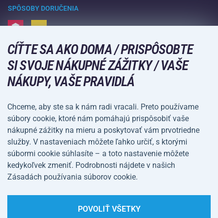
Vrátenie tovaru a reklamácie
Voľný čas a zábava
SPÔSOBY DORUČENIA
Doprava a platba
Kempovanie a turistika
CÍŤTE SA AKO DOMA / PRISPÔSOBTE
Bojové športy
SPÔSOBY PLATBY
SI SVOJE NÁKUPNÉ ZÁŽITKY / VAŠE
Bicykle a kolobežky
NÁKUPY, VAŠE PRAVIDLÁ
Lopové športy
Vodné športy
Chceme, aby ste sa k nám radi vracali. Preto používame
súbory cookie, ktoré nám pomáhajú prispôsobiť vaše
Športové oblečenie a doplnky
nákupné zážitky na mieru a poskytovať vám prvotriedne
služby. V nastaveniach môžete ľahko určiť, s ktorými
Obchodné
Ochrana osobných
súbormi cookie súhlasíte – a toto nastavenie môžete
podmienky
údajov
kedykoľvek zmeniť. Podrobnosti nájdete v našich
Zásadách používania súborov cookie.
Nastavenie súborov
cookie
POVOLIŤ VŠETKY