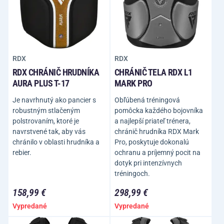
RDX
RDX
RDX CHRÁNIČ HRUDNÍKA
CHRÁNIČ TELA RDX L1
AURA PLUS T-17
MARK PRO
Je navrhnutý ako pancier s
Obľúbená tréningová
robustným stlačeným
pomôcka každého bojovníka
polstrovaním, ktoré je
a najlepší priateľ trénera,
navrstvené tak, aby vás
chránič hrudníka RDX Mark
chránilo v oblasti hrudníka a
Pro, poskytuje dokonalú
rebier.
ochranu a príjemný pocit na
dotyk pri intenzívnych
tréningoch.
158,99 €
298,99 €
Vypredané
Vypredané