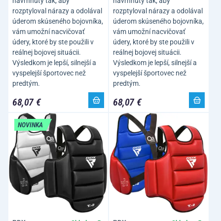
navrhnutý tak, aby
navrhnutý tak, aby
rozptyloval nárazy a odolával
rozptyloval nárazy a odolával
úderom skúseného bojovníka,
úderom skúseného bojovníka,
vám umožní nacvičovať
vám umožní nacvičovať
údery, ktoré by ste použili v
údery, ktoré by ste použili v
reálnej bojovej situácii.
reálnej bojovej situácii.
Výsledkom je lepší, silnejší a
Výsledkom je lepší, silnejší a
vyspelejší športovec než
vyspelejší športovec než
predtým.
predtým.
68,07 €
68,07 €
NOVINKA