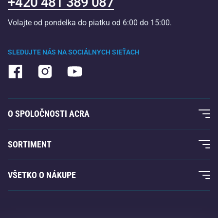
+420 481 389 087
Volajte od pondelka do piatku od 6:00 do 15:00.
SLEDUJTE NÁS NA SOCIÁLNYCH SIEŤACH
O SPOLOČNOSTI ACRA
O nás
SORTIMENT
Záruka Acra
Fitness a posilovanie
VŠETKO O NÁKUPE
Kontakty
Raketové športy
Veľkoobchod
Záruka Acra
Zimné športy
Nákupný sprievodca