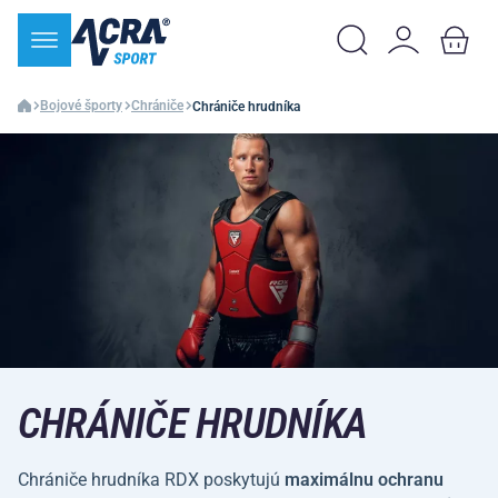
Bojové športy
Chrániče
Chrániče hrudníka
CHRÁNIČE HRUDNÍKA
Chrániče hrudníka RDX poskytujú
maximálnu ochranu