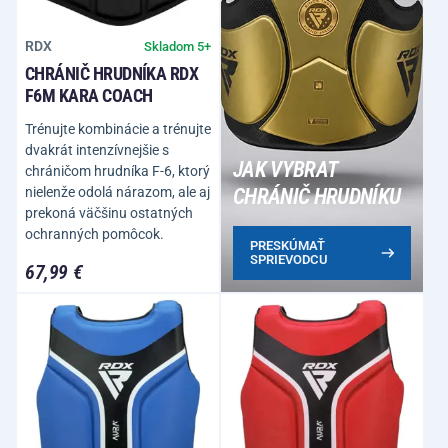
RDX
Skladom 5+
CHRÁNIČ HRUDNÍKA RDX
F6M KARA COACH
Trénujte kombinácie a trénujte
dvakrát intenzívnejšie s
JAK VYBRAT
chráničom hrudníka F-6, ktorý
nielenže odolá nárazom, ale aj
CHRÁNIČ HRUDNÍKU
prekoná väčšinu ostatných
ochranných pomôcok.
PRESKÚMAŤ
SPRIEVODCU
67,99 €