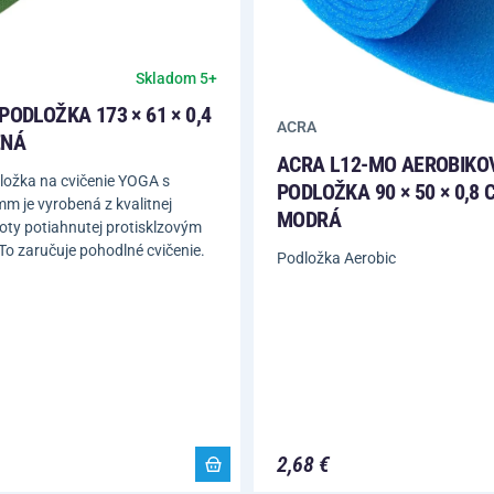
Skladom 5+
PODLOŽKA 173 × 61 × 0,4
ACRA
ENÁ
ACRA L12-MO AEROBIKO
ložka na cvičenie YOGA s
PODLOŽKA 90 × 50 × 0,8 
m je vyrobená z kvalitnej
MODRÁ
ty potiahnutej protisklzovým
o zaručuje pohodlné cvičenie.
Podložka Aerobic
2,68 €