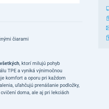
čnými čiarami
 všetkých
, ktorí milujú pohyb
iálu TPE a vyniká výnimočnou
je komfort a oporu pri každom
alenia, uľahčujú prenášanie podložky,
vičení doma, ale aj pri lekciách