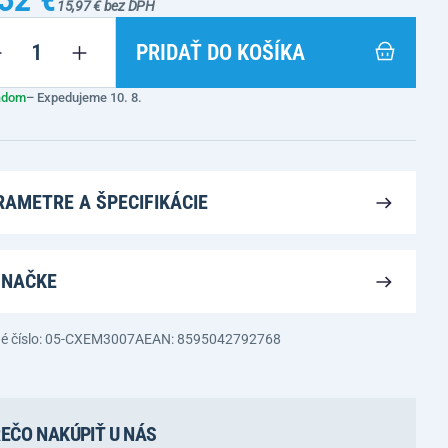
15,97 € bez DPH
PRIDAŤ DO KOŠÍKA
adom
– Expedujeme 10. 8.
RAMETRE A ŠPECIFIKÁCIE
ZNAČKE
é číslo: 05-CXEM3007A
EAN: 8595042792768
EČO NAKÚPIŤ U NÁS