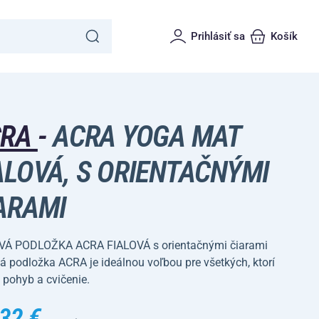
Prihlásiť sa
Košík
CRA
-
ACRA YOGA MAT
ALOVÁ, S ORIENTAČNÝMI
ARAMI
Á PODLOŽKA ACRA FIALOVÁ s orientačnými čiarami
 podložka ACRA je ideálnou voľbou pre všetkých, ktorí
 pohyb a cvičenie.
32 €