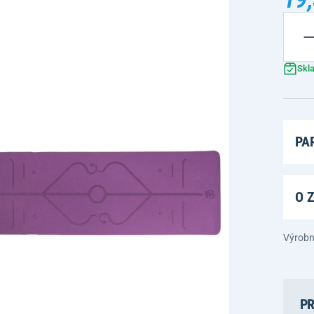
Skl
PA
O 
Výrobn
PR