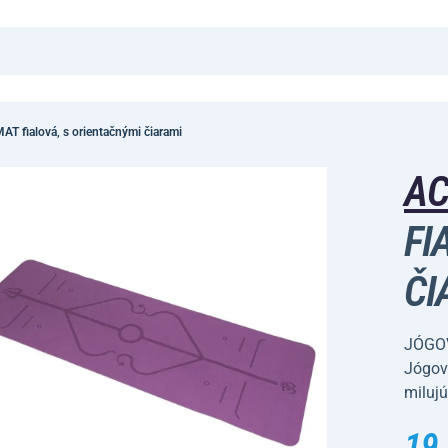
 fialová, s orientačnými čiarami
A
FI
ČI
JÓGOV
Jógová
milujú
19,