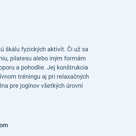
 škálu fyzických aktivít. Či už sa
eniu, pilatesu alebo iným formám
poru a pohodlie. Jej konštrukcia
zívnom tréningu aj pri relaxačných
lna pre jogínov všetkých úrovní
lom