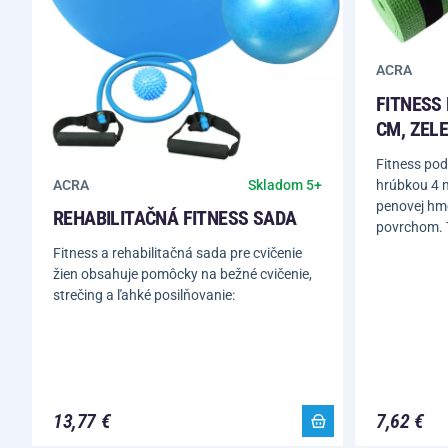
ACRA
FITNESS 
CM, ZEL
Fitness pod
hrúbkou 4 m
ACRA
Skladom 5+
penovej hmo
REHABILITAČNÁ FITNESS SADA
povrchom. T
Fitness a rehabilitačná sada pre cvičenie
žien obsahuje pomôcky na bežné cvičenie,
strečing a ľahké posilňovanie:
13,77 €
7,62 €