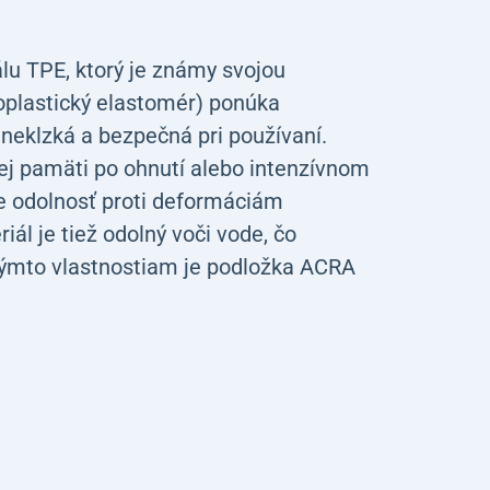
lu TPE, ktorý je známy svojou
oplastický elastomér) ponúka
 neklzká a bezpečná pri používaní.
ej pamäti po ohnutí alebo intenzívnom
je odolnosť proti deformáciám
ál je tiež odolný voči vode, čo
 týmto vlastnostiam je podložka ACRA