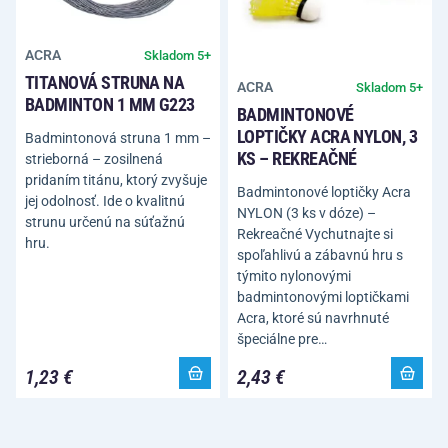
ACRA
Skladom 5+
TITANOVÁ STRUNA NA
ACRA
Skladom 5+
BADMINTON 1 MM G223
BADMINTONOVÉ
LOPTIČKY ACRA NYLON, 3
Badmintonová struna 1 mm –
KS – REKREAČNÉ
strieborná – zosilnená
pridaním titánu, ktorý zvyšuje
Badmintonové loptičky Acra
jej odolnosť. Ide o kvalitnú
NYLON (3 ks v dóze) –
strunu určenú na súťažnú
Rekreačné Vychutnajte si
hru.
spoľahlivú a zábavnú hru s
týmito nylonovými
badmintonovými loptičkami
Acra, ktoré sú navrhnuté
špeciálne pre…
1,23 €
2,43 €