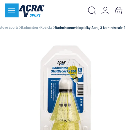
etové športy
Badminton
Košíčky
Badmintonové loptičky Acra, 3 ks – rekreačné