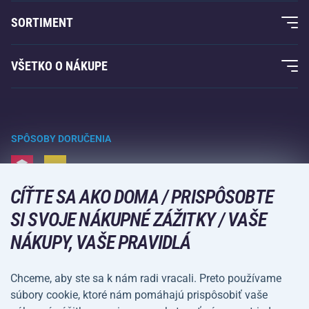
O nás
SORTIMENT
Záruka Acra
Fitness a posilovanie
VŠETKO O NÁKUPE
Kontakty
Raketové športy
Veľkoobchod
Záruka Acra
Zimné športy
Nákupný sprievodca
Vrátenie tovaru a reklamácie
Voľný čas a zábava
SPÔSOBY DORUČENIA
Doprava a platba
Kempovanie a turistika
CÍŤTE SA AKO DOMA / PRISPÔSOBTE
Bojové športy
SPÔSOBY PLATBY
SI SVOJE NÁKUPNÉ ZÁŽITKY / VAŠE
Bicykle a kolobežky
NÁKUPY, VAŠE PRAVIDLÁ
Lopové športy
Vodné športy
Chceme, aby ste sa k nám radi vracali. Preto používame
súbory cookie, ktoré nám pomáhajú prispôsobiť vaše
Športové oblečenie a doplnky