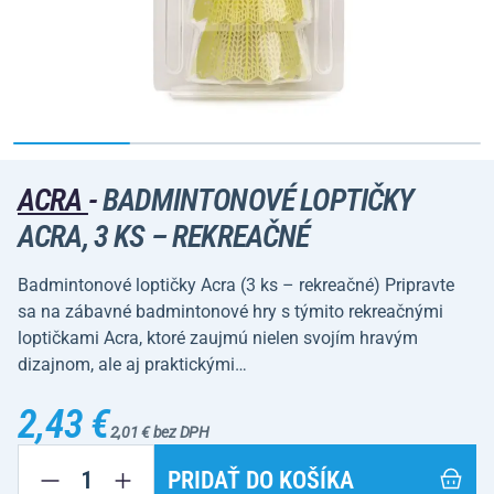
ACRA
-
BADMINTONOVÉ LOPTIČKY
ACRA, 3 KS – REKREAČNÉ
Badmintonové loptičky Acra (3 ks – rekreačné) Pripravte
sa na zábavné badmintonové hry s týmito rekreačnými
loptičkami Acra, ktoré zaujmú nielen svojím hravým
dizajnom, ale aj praktickými…
2,43 €
2,01 € bez DPH
PRIDAŤ DO KOŠÍKA