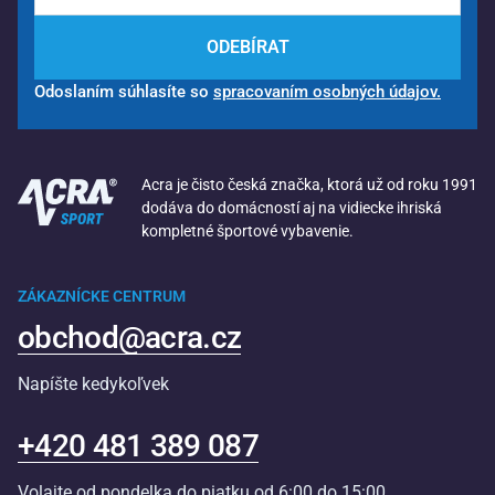
ODEBÍRAT
Odoslaním súhlasíte so
spracovaním osobných údajov.
Acra je čisto česká značka, ktorá už od roku 1991
dodáva do domácností aj na vidiecke ihriská
kompletné športové vybavenie.
ZÁKAZNÍCKE CENTRUM
obchod@acra.cz
Napíšte kedykoľvek
+420 481 389 087
Volajte od pondelka do piatku od 6:00 do 15:00.