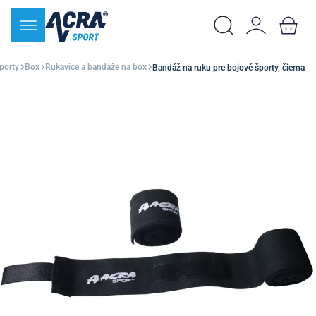
porty
Box
Rukavice a bandáže na box
Bandáž na ruku pre bojové športy, čierna