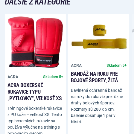
ĎALŠIE Z KATEGÓRIE
ACRA
Skladom 5+
BANDÁŽ NA RUKU PRE
ACRA
Skladom 5+
BOJOVÉ ŠPORTY, ŽLTÁ
ACRA BOXERSKÉ
Bavlnená ochranná bandáž
RUKAVICE TYPU
na ruky do rukavíc pre rôzne
„PYTLOVKY“, VEĽKOSŤ XS
druhy bojových športov.
Tréningové boxerské rukavice
Rozmery sú 280 x 5 cm,
z PU kože – veľkosť XS. Tento
balenie obsahuje 1 pár v
typ boxerských rukavíc sa
blistri.
používa výlučne na tréning s
boxovacím vrecom.