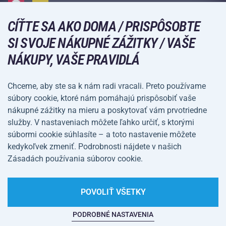
Kempovanie a turistika
CÍŤTE SA AKO DOMA / PRISPÔSOBTE
Bojové športy
SPÔSOBY PLATBY
SI SVOJE NÁKUPNÉ ZÁŽITKY / VAŠE
Bicykle a kolobežky
NÁKUPY, VAŠE PRAVIDLÁ
Lopové športy
Vodné športy
Chceme, aby ste sa k nám radi vracali. Preto používame
súbory cookie, ktoré nám pomáhajú prispôsobiť vaše
Športové oblečenie a doplnky
nákupné zážitky na mieru a poskytovať vám prvotriedne
služby. V nastaveniach môžete ľahko určiť, s ktorými
Obchodné
Ochrana osobných
súbormi cookie súhlasíte – a toto nastavenie môžete
podmienky
údajov
kedykoľvek zmeniť. Podrobnosti nájdete v našich
Zásadách používania súborov cookie.
Nastavenie súborov
cookie
POVOLIŤ VŠETKY
PODROBNÉ NASTAVENIA
Na tejto webovej stránke straší