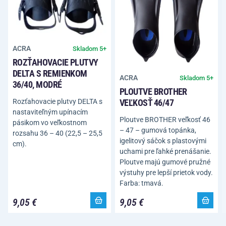
ACRA
Skladom 5+
ROZŤAHOVACIE PLUTVY
DELTA S REMIENKOM
ACRA
Skladom 5+
36/40, MODRÉ
PLOUTVE BROTHER
Rozťahovacie plutvy DELTA s
VEĽKOSŤ 46/47
nastaviteľným upínacím
Ploutve BROTHER veľkosť 46
pásikom vo veľkostnom
– 47 – gumová topánka,
rozsahu 36 – 40 (22,5 – 25,5
igelitový sáčok s plastovými
cm).
uchami pre ľahké prenášanie.
Ploutve majú gumové pružné
výstuhy pre lepší prietok vody.
Farba: tmavá.
9,05 €
9,05 €