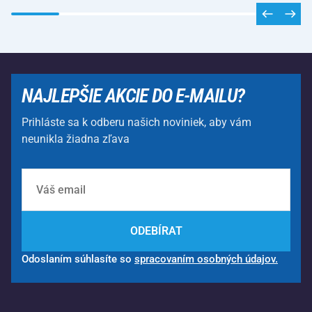
NAJLEPŠIE AKCIE DO E-MAILU?
Prihláste sa k odberu našich noviniek, aby vám
neunikla žiadna zľava
ODEBÍRAT
Odoslaním súhlasíte so
spracovaním osobných údajov.