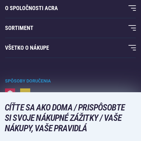
O SPOLOČNOSTI ACRA
O nás
SORTIMENT
Záruka Acra
Fitness a posilovanie
VŠETKO O NÁKUPE
Kontakty
Raketové športy
Veľkoobchod
Záruka Acra
Zimné športy
Nákupný sprievodca
Vrátenie tovaru a reklamácie
Voľný čas a zábava
SPÔSOBY DORUČENIA
Doprava a platba
Kempovanie a turistika
CÍŤTE SA AKO DOMA / PRISPÔSOBTE
Bojové športy
SPÔSOBY PLATBY
SI SVOJE NÁKUPNÉ ZÁŽITKY / VAŠE
Bicykle a kolobežky
NÁKUPY, VAŠE PRAVIDLÁ
Lopové športy