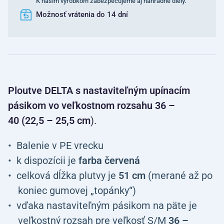
K našim výrobkom zabezpečujeme aj náhradné diely.
Možnosť vrátenia do 14 dní
Ploutve DELTA s nastaviteľným upínacím
pásikom vo veľkostnom rozsahu 36 –
40 (22,5 – 25,5 cm
).
Balenie v PE vrecku
k dispozícii je
farba červená
celková dĺžka plutvy je
51 cm
(merané až po
koniec gumovej „topánky“)
vďaka nastaviteľným pásikom na päte je
veľkostný rozsah pre veľkosť S/M
36 –