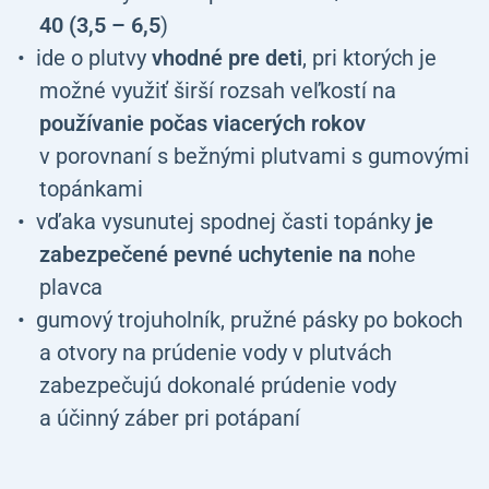
40 (3,5 – 6,5
)
ide o plutvy
vhodné pre deti
, pri ktorých je
možné využiť širší rozsah veľkostí na
používanie počas viacerých rokov
v porovnaní s bežnými plutvami s gumovými
topánkami
vďaka vysunutej spodnej časti topánky
je
zabezpečené pevné uchytenie na n
ohe
plavca
gumový trojuholník, pružné pásky po bokoch
a otvory na prúdenie vody v plutvách
zabezpečujú dokonalé prúdenie vody
a účinný záber pri potápaní