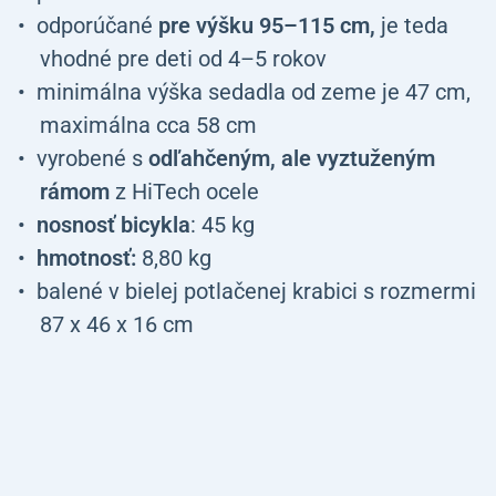
odporúčané
pre výšku 95–115 cm,
je teda
vhodné pre deti od 4–5 rokov
minimálna výška sedadla od zeme je 47 cm,
maximálna cca 58 cm
vyrobené s
odľahčeným, ale vyztuženým
rámom
z HiTech ocele
nosnosť bicykla
: 45 kg
hmotnosť:
8,80 kg
balené v bielej potlačenej krabici s rozmermi
87 x 46 x 16 cm