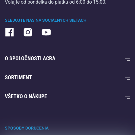
Volajte od pondelka do piatku od 6:00 do 15:00.
SLEDUJTE NÁS NA SOCIÁLNYCH SIEŤACH
O SPOLOČNOSTI ACRA
O nás
SORTIMENT
Záruka Acra
Fitness a posilovanie
VŠETKO O NÁKUPE
Kontakty
Raketové športy
Veľkoobchod
Záruka Acra
Zimné športy
Nákupný sprievodca
Vrátenie tovaru a reklamácie
Voľný čas a zábava
SPÔSOBY DORUČENIA