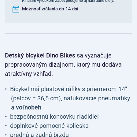
K našim výrobkom zabezpečujeme aj náhradné diely.
Možnosť vrátenia do 14 dní
Detský bicykel Dino Bikes
sa vyznačuje
prepracovaným dizajnom, ktorý mu dodáva
atraktívny vzhľad.
Bicykel má plastové ráfiky s priemerom 14"
(palcov = 36,5 cm), nafukovacie pneumatiky
a
voľnobeh
bezpečnostnú koncovku riadidiel
doplnkové pomocné kolieska
prednú a zadnú brzdu