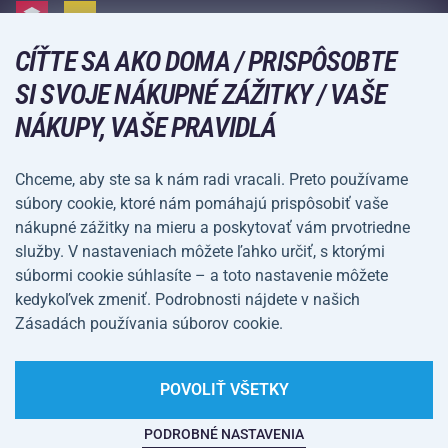
Doprava a platba
Kempovanie a turistika
CÍŤTE SA AKO DOMA / PRISPÔSOBTE
Bojové športy
SPÔSOBY PLATBY
SI SVOJE NÁKUPNÉ ZÁŽITKY / VAŠE
Bicykle a kolobežky
NÁKUPY, VAŠE PRAVIDLÁ
Lopové športy
Vodné športy
Chceme, aby ste sa k nám radi vracali. Preto používame
súbory cookie, ktoré nám pomáhajú prispôsobiť vaše
Športové oblečenie a doplnky
nákupné zážitky na mieru a poskytovať vám prvotriedne
služby. V nastaveniach môžete ľahko určiť, s ktorými
Obchodné
Ochrana osobných
súbormi cookie súhlasíte – a toto nastavenie môžete
podmienky
údajov
kedykoľvek zmeniť. Podrobnosti nájdete v našich
Zásadách používania súborov cookie.
Nastavenie súborov
cookie
POVOLIŤ VŠETKY
PODROBNÉ NASTAVENIA
Na tejto webovej stránke straší