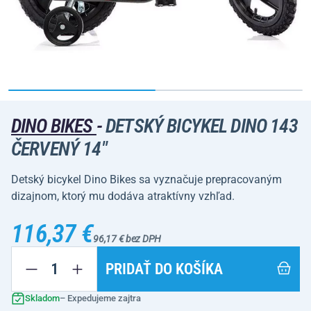
DINO BIKES
-
DETSKÝ BICYKEL DINO 143
ČERVENÝ 14"
Detský bicykel Dino Bikes sa vyznačuje prepracovaným
dizajnom, ktorý mu dodáva atraktívny vzhľad.
116,37 €
96,17 € bez DPH
PRIDAŤ DO KOŠÍKA
Skladom
– Expedujeme zajtra