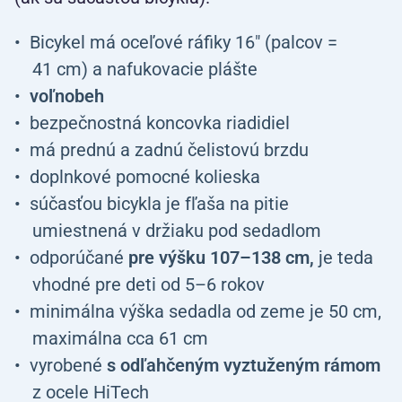
Bicykel má oceľové ráfiky 16" (palcov =
41 cm) a nafukovacie plášte
voľnobeh
bezpečnostná koncovka riadidiel
má prednú a zadnú čelistovú brzdu
doplnkové pomocné kolieska
súčasťou bicykla je fľaša na pitie
umiestnená v držiaku pod sedadlom
odporúčané
pre výšku 107–138 cm,
je teda
vhodné pre deti od 5–6 rokov
minimálna výška sedadla od zeme je 50 cm,
maximálna cca 61 cm
vyrobené
s odľahčeným vyztuženým rámom
z ocele HiTech