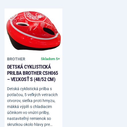
BROTHER
Skladom 5+
DETSKÁ CYKLISTICKÁ
PRILBA BROTHER CSH065
– VEĽKOSŤ S (48/52 CM)
Detská cyklistická prilba s
potlačou, 5 veľkých vetracích
otvorov, sieťka proti hmyzu,
mäkká výplň s chladiacim
účinkom vo vnútri prilby,
nastaviteľný remienok so
skrutkou okolo hlavy pre…