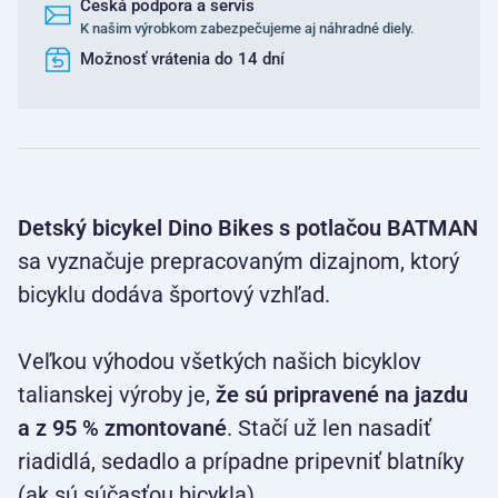
Česká podpora a servis
K našim výrobkom zabezpečujeme aj náhradné diely.
Možnosť vrátenia do 14 dní
Detský bicykel Dino Bikes s potlačou BATMAN
sa vyznačuje prepracovaným dizajnom, ktorý
bicyklu dodáva športový vzhľad.
Veľkou výhodou všetkých našich bicyklov
talianskej výroby je,
že sú pripravené na
jazdu
a z 95 % zmontované
. Stačí už len nasadiť
riadidlá, sedadlo a prípadne pripevniť blatníky
(ak sú súčasťou bicykla).