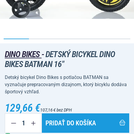
DINO BIKES
-
DETSKÝ BICYKEL DINO
BIKES BATMAN 16"
Detský bicykel Dino Bikes s potlačou BATMAN sa
vyznačuje prepracovaným dizajnom, ktorý bicyklu dodáva
športový vzhľad.
129,66 €
107,16 € bez DPH
PRIDAŤ DO KOŠÍKA