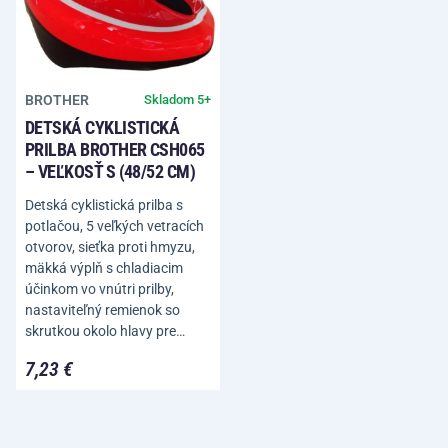
BROTHER
Skladom 5+
DETSKÁ CYKLISTICKÁ
PRILBA BROTHER CSH065
– VEĽKOSŤ S (48/52 CM)
Detská cyklistická prilba s
potlačou, 5 veľkých vetracích
otvorov, sieťka proti hmyzu,
mäkká výplň s chladiacim
účinkom vo vnútri prilby,
nastaviteľný remienok so
skrutkou okolo hlavy pre…
7,23 €