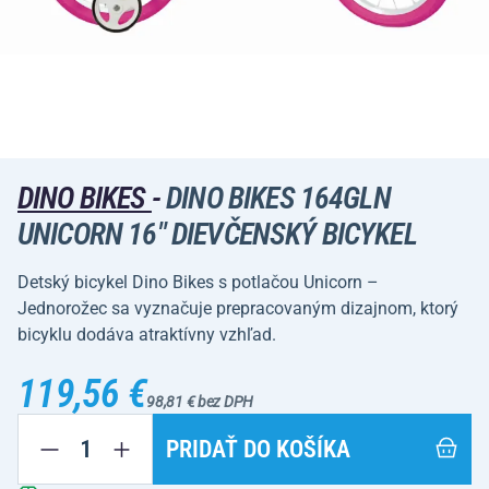
DINO BIKES
-
DINO BIKES 164GLN
UNICORN 16" DIEVČENSKÝ BICYKEL
Detský bicykel Dino Bikes s potlačou Unicorn –
Jednorožec sa vyznačuje prepracovaným dizajnom, ktorý
bicyklu dodáva atraktívny vzhľad.
119,56 €
98,81 € bez DPH
PRIDAŤ DO KOŠÍKA