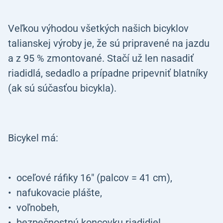
Veľkou výhodou všetkých našich bicyklov
talianskej výroby je, že sú pripravené na jazdu
a z 95 % zmontované. Stačí už len nasadiť
riadidlá, sedadlo a prípadne pripevniť blatníky
(ak sú súčasťou bicykla).
Bicykel má:
oceľové ráfiky 16" (palcov = 41 cm),
nafukovacie plášte,
voľnobeh,
bezpečnostnú koncovku riadidiel,