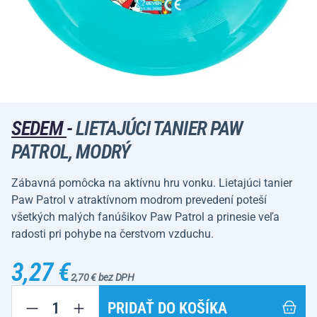
SEDEM
-
LIETAJÚCI TANIER PAW
PATROL, MODRÝ
Zábavná pomôcka na aktívnu hru vonku. Lietajúci tanier
Paw Patrol v atraktívnom modrom prevedení poteší
všetkých malých fanúšikov Paw Patrol a prinesie veľa
radosti pri pohybe na čerstvom vzduchu.
3,27 €
2,70 € bez DPH
PRIDAŤ DO KOŠÍKA