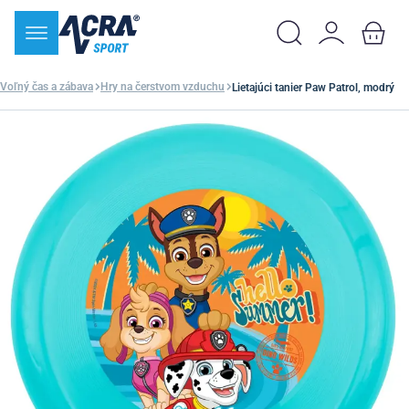
Voľný čas a zábava
Hry na čerstvom vzduchu
Lietajúci tanier Paw Patrol, modrý