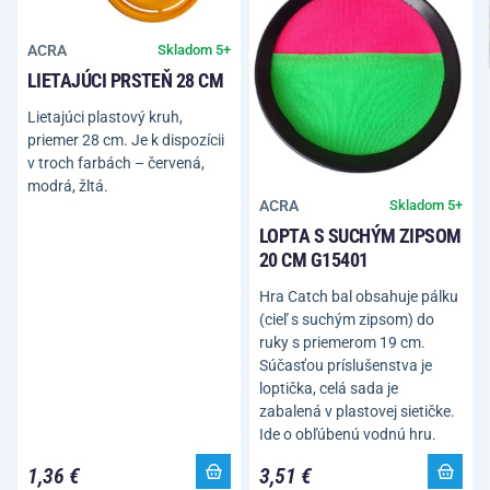
ACRA
Skladom 5+
LIETAJÚCI PRSTEŇ 28 CM
Lietajúci plastový kruh,
priemer 28 cm. Je k dispozícii
v troch farbách – červená,
modrá, žltá.
ACRA
Skladom 5+
LOPTA S SUCHÝM ZIPSOM
20 CM G15401
Hra Catch bal obsahuje pálku
(cieľ s suchým zipsom) do
ruky s priemerom 19 cm.
Súčasťou príslušenstva je
loptička, celá sada je
zabalená v plastovej sietičke.
Ide o obľúbenú vodnú hru.
1,36 €
3,51 €