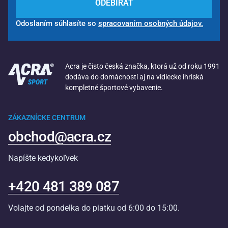
ODEBÍRAT
Odoslaním súhlasíte so
spracovaním osobných údajov.
Acra je čisto česká značka, ktorá už od roku 1991
dodáva do domácností aj na vidiecke ihriská
kompletné športové vybavenie.
ZÁKAZNÍCKE CENTRUM
obchod@acra.cz
Napíšte kedykoľvek
+420 481 389 087
Volajte od pondelka do piatku od 6:00 do 15:00.