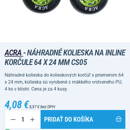
ACRA
-
NÁHRADNÉ KOLIESKA NA INLINE
KORČULE 64 X 24 MM CS05
Náhradné kolieska do kolieskových korčúľ s priemerom 64
x 24 mm, kolieska sú vyrobené z mäkkého vrstveného PU,
4 ks v blistri. Cena je za 4 kusy.
4,08 €
3,37 € bez DPH
PRIDAŤ DO KOŠÍKA