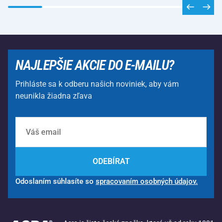
NAJLEPŠIE AKCIE DO E-MAILU?
Prihláste sa k odberu našich noviniek, aby vám
neunikla žiadna zľava
ODEBÍRAT
Odoslaním súhlasíte so
spracovaním osobných údajov.