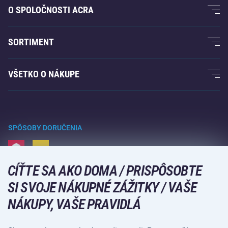
O SPOLOČNOSTI ACRA
O nás
SORTIMENT
Záruka Acra
Fitness a posilovanie
VŠETKO O NÁKUPE
Kontakty
Raketové športy
Veľkoobchod
Záruka Acra
Zimné športy
Nákupný sprievodca
Vrátenie tovaru a reklamácie
Voľný čas a zábava
SPÔSOBY DORUČENIA
Doprava a platba
Kempovanie a turistika
CÍŤTE SA AKO DOMA / PRISPÔSOBTE
Bojové športy
SPÔSOBY PLATBY
SI SVOJE NÁKUPNÉ ZÁŽITKY / VAŠE
Bicykle a kolobežky
NÁKUPY, VAŠE PRAVIDLÁ
Lopové športy
Vodné športy