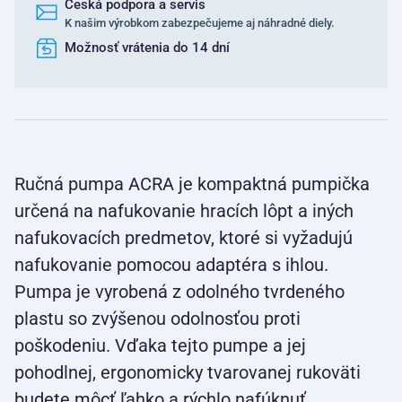
Česká podpora a servis
K našim výrobkom zabezpečujeme aj náhradné diely.
Možnosť vrátenia do 14 dní
Ručná pumpa ACRA je kompaktná pumpička
určená na nafukovanie hracích lôpt a iných
nafukovacích predmetov, ktoré si vyžadujú
nafukovanie pomocou adaptéra s ihlou.
Pumpa je vyrobená z odolného tvrdeného
plastu so zvýšenou odolnosťou proti
poškodeniu. Vďaka tejto pumpe a jej
pohodlnej, ergonomicky tvarovanej rukoväti
budete môcť ľahko a rýchlo nafúknuť