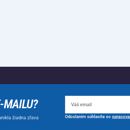
E-MAILU?
Odoslaním súhlasíte so
spracova
unikla žiadna zľava