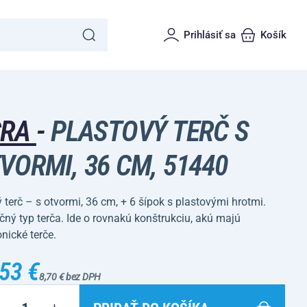
Prihlásiť sa
Košík
CRA
-
PLASTOVÝ TERČ S
VORMI, 36 CM, 51440
terč – s otvormi, 36 cm, + 6 šípok s plastovými hrotmi.
ný typ terča. Ide o rovnakú konštrukciu, akú majú
onické terče.
53 €
8,70 € bez DPH