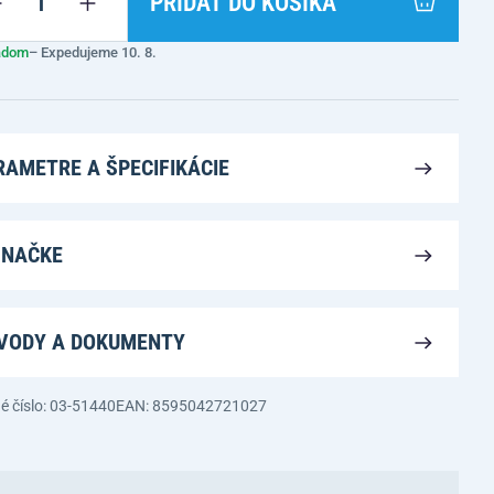
PRIDAŤ DO KOŠÍKA
adom
– Expedujeme 10. 8.
RAMETRE A ŠPECIFIKÁCIE
ZNAČKE
VODY A DOKUMENTY
é číslo: 03-51440
EAN: 8595042721027