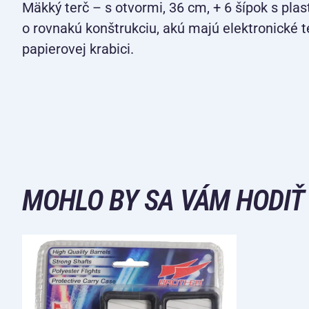
Mäkký terč – s otvormi, 36 cm, + 6 šípok s plas
o rovnakú konštrukciu, akú majú elektronické t
papierovej krabici.
MOHLO BY SA VÁM HODIŤ