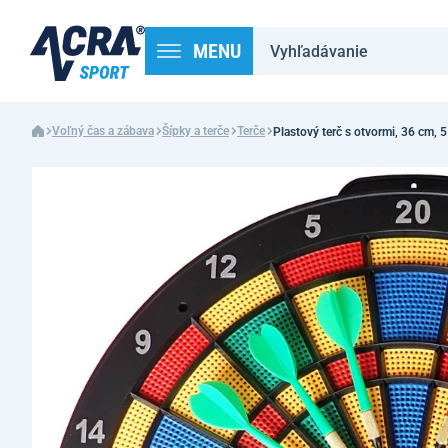
MENU
Voľný čas a zábava
Šípky a terče
Terče
Plastový terč s otvormi, 36 cm, 