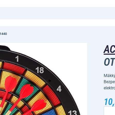
51440
A
OT
Mäkký 
Bezpeč
elektr
10,