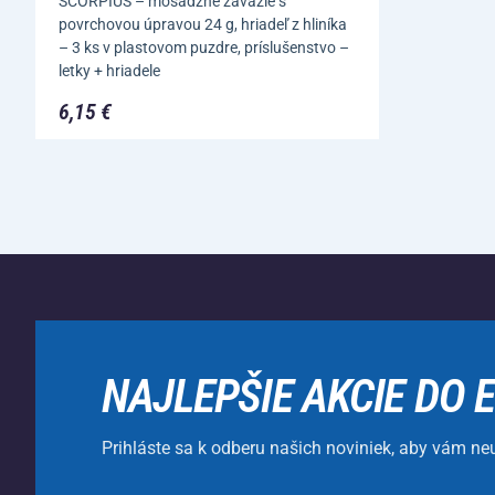
SCORPIUS – mosadzné závažie s
povrchovou úpravou 24 g, hriadeľ z hliníka
– 3 ks v plastovom puzdre, príslušenstvo –
letky + hriadele
6,15 €
NAJLEPŠIE AKCIE DO 
Prihláste sa k odberu našich noviniek, aby vám ne