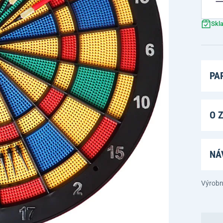
Skl
PA
O 
NÁ
Výrobn