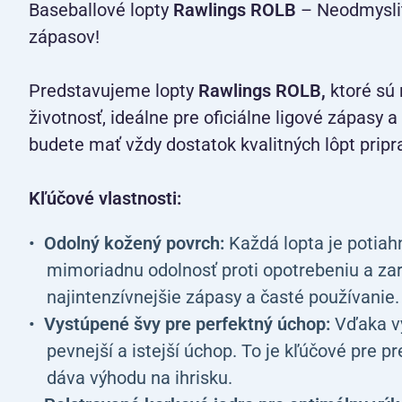
Baseballové lopty
Rawlings ROLB
– Neodmyslit
zápasov!
Predstavujeme lopty
Rawlings ROLB,
ktoré sú 
životnosť, ideálne pre oficiálne ligové zápasy 
budete mať vždy dostatok kvalitných lôpt pripr
Kľúčové vlastnosti:
Odolný kožený povrch:
Každá lopta je potiah
mimoriadnu odolnosť proti opotrebeniu a zaruč
najintenzívnejšie zápasy a časté používanie.
Vystúpené švy pre perfektný úchop:
Vďaka v
pevnejší a istejší úchop. To je kľúčové pre 
dáva výhodu na ihrisku.