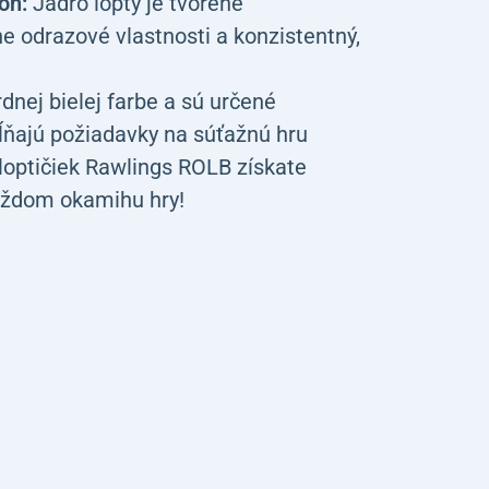
on:
Jadro lopty je tvorené
 odrazové vlastnosti a konzistentný,
dnej bielej farbe a sú určené
pĺňajú požiadavky na súťažnú hru
loptičiek Rawlings ROLB získate
každom okamihu hry!