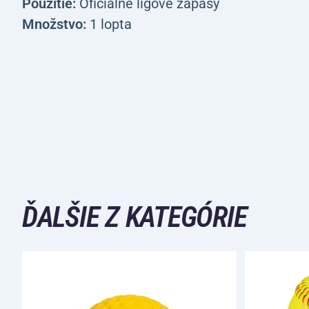
Použitie:
Oficiálne ligové zápasy
Množstvo:
1 lopta
ĎALŠIE Z KATEGÓRIE