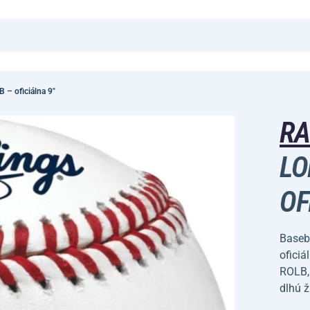
 – oficiálna 9"
RA
LO
OF
Baseb
oficiá
ROLB, 
dlhú ž