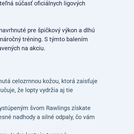
eľná súčasť oficiálnych ligových
navrhnuté pre špičkový výkon a dlhú
a náročný tréning. S týmto balením
avených na akciu.
nutá celozrnnou kožou, ktorá zaisťuje
uje, že lopty vydržia aj tie
ystúpeným švom Rawlings získate
presné nadhody a silné odpaly, čo vám