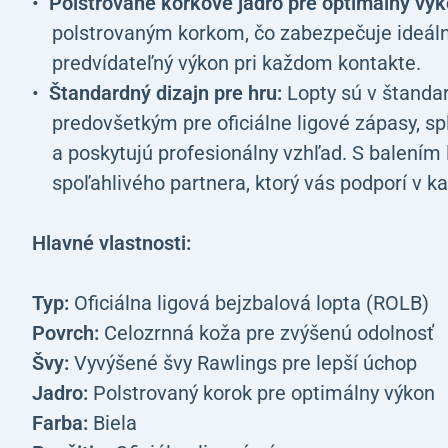
Polstrované korkové jadro pre optimálny výk
polstrovaným korkom, čo zabezpečuje ideálne
predvídateľný výkon pri každom kontakte.
Štandardný dizajn pre hru:
Lopty sú v štandar
predovšetkým pre oficiálne ligové zápasy, s
a poskytujú profesionálny vzhľad.
S balením 
spoľahlivého partnera, ktorý vás podporí v 
Hlavné vlastnosti:
Typ:
Oficiálna ligová bejzbalová lopta (ROLB)
Povrch:
Celozrnná koža pre zvýšenú odolnosť
Švy:
Vyvýšené švy Rawlings pre lepší úchop
Jadro:
Polstrovaný korok pre optimálny výkon
Farba:
Biela