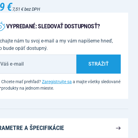
9 €
7,51 € bez DPH
VYPREDANÉ: SLEDOVAŤ DOSTUPNOSŤ?
chajte nám tu svoj e-mail a my vám napíšeme hneď,
o bude opäť dostupný.
STRÁŽIŤ
Chcete mať prehľad?
Zaregistrujte sa
a majte všetky sledované
produkty na jednom mieste.
RAMETRE A ŠPECIFIKÁCIE