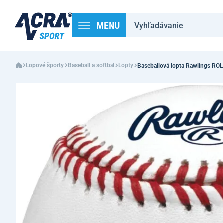
MENU
Lopové športy
Baseball a softbal
Lopty
Baseballová lopta Rawlings ROLB