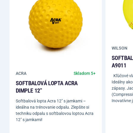
WILSON
SOFTBAL
A9011
ACRA
Skladom 5+
Kľúčové vla
SOFTBALOVÁ LOPTA ACRA
Ideálny ako
zápasy. Ja
DIMPLE 12"
(Compressio
Inovatívne 
Softbalová lopta Acra 12" s jamkami –
ideálna na trénovanie odpalu. Zlepšite si
techniku odpalu s softbalovou loptou Acra
12" s jamkami!