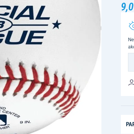
9,0
Ne
ak
PA