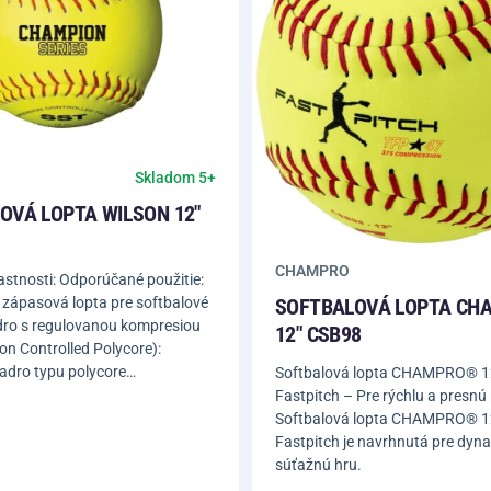
Skladom 5+
OVÁ LOPTA WILSON 12"
CHAMPRO
stnosti: Odporúčané použitie:
SOFTBALOVÁ LOPTA CH
 zápasová lopta pre softbalové
dro s regulovanou kompresiou
12" CSB98
n Controlled Polycore):
jadro typu polycore…
Softbalová lopta CHAMPRO® 1
Fastpitch – Pre rýchlu a presnú 
Softbalová lopta CHAMPRO® 1
Fastpitch je navrhnutá pre dyn
súťažnú hru.