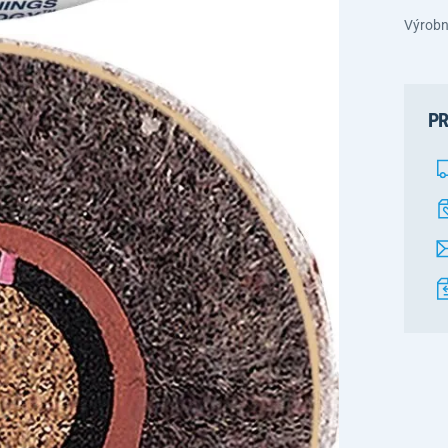
Výrobn
PR