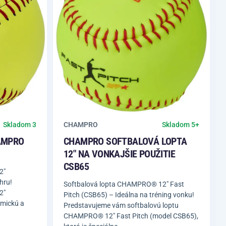
CHAMPRO
Skladom 3
Skladom 5+
AMPRO
CHAMPRO SOFTBALOVÁ LOPTA
12" NA VONKAJŠIE POUŽITIE
CSB65
2"
hru!
Softbalová lopta CHAMPRO® 12" Fast
2"
Pitch (CSB65) – Ideálna na tréning vonku!
amickú a
Predstavujeme vám softbalovú loptu
CHAMPRO® 12" Fast Pitch (model CSB65),