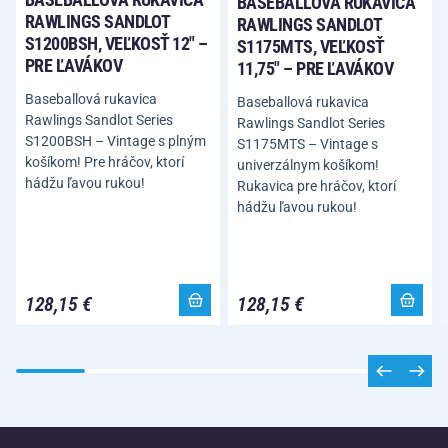
BASEBALLOVÁ RUKAVICA
RAWLINGS SANDLOT
RAWLINGS SANDLOT
S1200BSH, VEĽKOSŤ 12" –
S1175MTS, VEĽKOSŤ
PRE ĽAVÁKOV
11,75" – PRE ĽAVÁKOV
Baseballová rukavica
Baseballová rukavica
Rawlings Sandlot Series
Rawlings Sandlot Series
S1200BSH – Vintage s plným
S1175MTS – Vintage s
košíkom! Pre hráčov, ktorí
univerzálnym košíkom!
hádžu ľavou rukou!
Rukavica pre hráčov, ktorí
hádžu ľavou rukou!
128,15 €
128,15 €