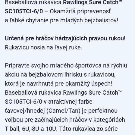
Baseballová rukavica
Rawlings Sure Catch™
SC105TCI-6/0
– Okamžitá pripravenosť
a ľahké chytanie pre mladých bejzbalistov!
Určená pre hráčov hádzajúcich pravou rukou!
Rukavicu nosia na ľavej ruke.
Pripravte svojho mladého športovca na rýchlu
akciu na bejzbalovom ihrisku s rukavicou,
ktorá je navrhnutá pre okamžitý úspech!
Baseballová rukavica Rawlings Sure Catch™
SC105TCI-6/0 v atraktívnej farbe
ťavovej/hnedej (Camel/Tan) je perfektnou
voľbou pre začínajúcich hráčov v kategóriách
T-ball, 6U, 8U a 10U. Táto rukavica zo série