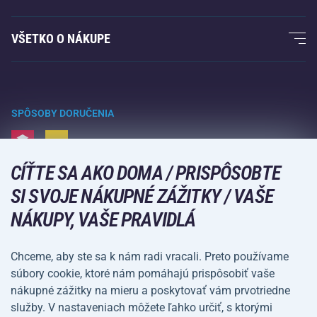
Záruka Acra
Fitness a posilovanie
VŠETKO O NÁKUPE
Kontakty
Raketové športy
Veľkoobchod
Záruka Acra
Zimné športy
Nákupný sprievodca
Vrátenie tovaru a reklamácie
Voľný čas a zábava
SPÔSOBY DORUČENIA
Doprava a platba
Kempovanie a turistika
CÍŤTE SA AKO DOMA / PRISPÔSOBTE
Bojové športy
SPÔSOBY PLATBY
SI SVOJE NÁKUPNÉ ZÁŽITKY / VAŠE
Bicykle a kolobežky
NÁKUPY, VAŠE PRAVIDLÁ
Lopové športy
Vodné športy
Chceme, aby ste sa k nám radi vracali. Preto používame
súbory cookie, ktoré nám pomáhajú prispôsobiť vaše
Športové oblečenie a doplnky
nákupné zážitky na mieru a poskytovať vám prvotriedne
služby. V nastaveniach môžete ľahko určiť, s ktorými