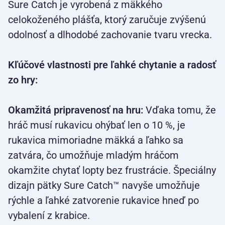
Sure Catch je vyrobená z mäkkého
celokoženého plášťa, ktorý zaručuje zvýšenú
odolnosť a dlhodobé zachovanie tvaru vrecka.
Kľúčové vlastnosti pre ľahké chytanie a radosť
zo hry:
Okamžitá pripravenosť na hru:
Vďaka tomu, že
hráč musí rukavicu ohýbať len o 10 %, je
rukavica mimoriadne mäkká a ľahko sa
zatvára, čo umožňuje mladým hráčom
okamžite chytať lopty bez frustrácie. Špeciálny
dizajn pätky Sure Catch™ navyše umožňuje
rýchle a ľahké zatvorenie rukavice hneď po
vybalení z krabice.