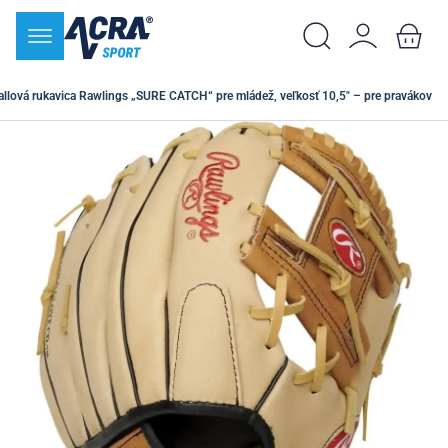
llová rukavica Rawlings „SURE CATCH“ pre mládež, veľkosť 10,5" – pre pravákov