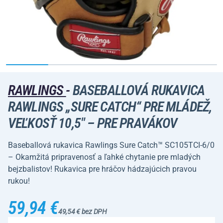
RAWLINGS
-
BASEBALLOVÁ RUKAVICA
RAWLINGS „SURE CATCH“ PRE MLÁDEŽ,
VEĽKOSŤ 10,5" – PRE PRAVÁKOV
Baseballová rukavica Rawlings Sure Catch™ SC105TCI-6/0
– Okamžitá pripravenosť a ľahké chytanie pre mladých
bejzbalistov! Rukavica pre hráčov hádzajúcich pravou
rukou!
59,94 €
49,54 € bez DPH