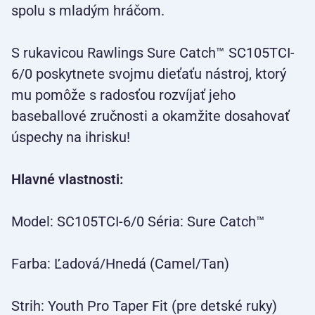
spolu s mladým hráčom.
S rukavicou Rawlings Sure Catch™ SC105TCI-
6/0 poskytnete svojmu dieťaťu nástroj, ktorý
mu pomôže s radosťou rozvíjať jeho
baseballové zručnosti a okamžite dosahovať
úspechy na ihrisku!
Hlavné vlastnosti:
Model: SC105TCI-6/0 Séria: Sure Catch™
Farba: Ľadová/Hnedá (Camel/Tan)
Strih: Youth Pro Taper Fit (pre detské ruky)