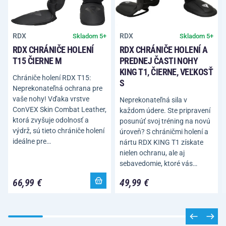
RDX
RDX
Skladom 5+
Skladom 5+
RDX CHRÁNIČE HOLENÍ
RDX CHRÁNIČE HOLENÍ A
T15 ČIERNE M
PREDNEJ ČASTI NOHY
KING T1, ČIERNE, VEĽKOSŤ
Chrániče holení RDX T15:
S
Neprekonateľná ochrana pre
vaše nohy! Vďaka vrstve
Neprekonateľná sila v
ConVEX Skin Combat Leather,
každom údere. Ste pripravení
ktorá zvyšuje odolnosť a
posunúť svoj tréning na novú
výdrž, sú tieto chrániče holení
úroveň? S chráničmi holení a
ideálne pre…
nártu RDX KING T1 získate
nielen ochranu, ale aj
sebavedomie, ktoré vás…
66,99 €
49,99 €