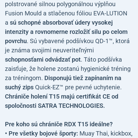
polstrované silnou polygonálnou výplňou
Fusion Mould a stlačenou fóliou EVA-LUTION
a
sú schopné absorbovať údery vysokej
intenzity a rovnomerne rozložiť silu po celom
povrchu
. Sú vybavené podšívkou QD-1™, ktorá
je známa svojimi neuveriteľnými
schopnosťami odvádzať pot
. Táto podšívka
zaisťuje, že holene zostanú hygienické tréning
za tréningom.
Disponujú tiež zapínaním na
suchý zips
Quick-EZ™ pre pevné uchytenie.
Chrániče holení T15 majú certifikát CE od
spoločnosti SATRA TECHNOLOGIES.
Pre koho sú chrániče RDX T15 ideálne?
• Pre všetky bojové športy:
Muay Thai, kickbox,