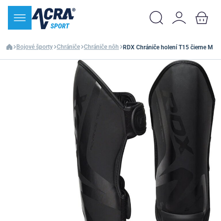
Bojové športy
Chrániče
Chrániče nôh
RDX Chrániče holení T15 čierne M