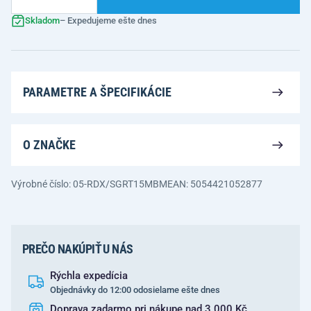
Skladom
– Expedujeme ešte dnes
PARAMETRE A ŠPECIFIKÁCIE
O ZNAČKE
Výrobné číslo: 05-RDX/SGRT15MBM
EAN: 5054421052877
PREČO NAKÚPIŤ U NÁS
Rýchla expedícia
Objednávky do 12:00 odosielame ešte dnes
Doprava zadarmo pri nákupe nad 3 000 Kč