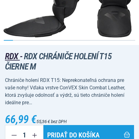
RDX
-
RDX CHRÁNIČE HOLENÍ T15
ČIERNE M
Chrániče holení RDX T15: Neprekonateľná ochrana pre
vaše nohy! Vďaka vrstve ConVEX Skin Combat Leather,
ktorá zvyšuje odolnosť a výdrž, sú tieto chrániče holení
ideálne pre…
66,99 €
55,36 € bez DPH
PRIDAŤ DO KOŠÍKA