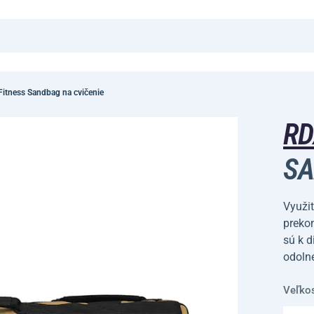
itness Sandbag na cvičenie
R
SA
Využit
prekon
sú k d
odoln
Veľko