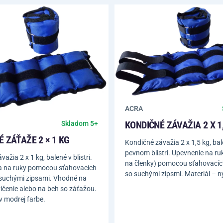
ACRA
KONDIČNÉ ZÁVAŽIA 2 X 1
Skladom 5+
 ZÁŤAŽE 2 × 1 KG
Kondičné závažia 2 x 1,5 kg, bal
pevnom blistri. Upevnenie na ruk
ažia 2 x 1 kg, balené v blistri.
na členky) pomocou sťahovacíc
a na ruky pomocou sťahovacích
so suchými zipsmi. Materiál – n
 suchými zipsami. Vhodné na
ičenie alebo na beh so záťažou.
 modrej farbe.