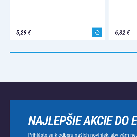
5,29 €
6,32 €
NAJLEPŠIE AKCIE DO 
Prihláste sa k odberu našich noviniek, aby vám ne