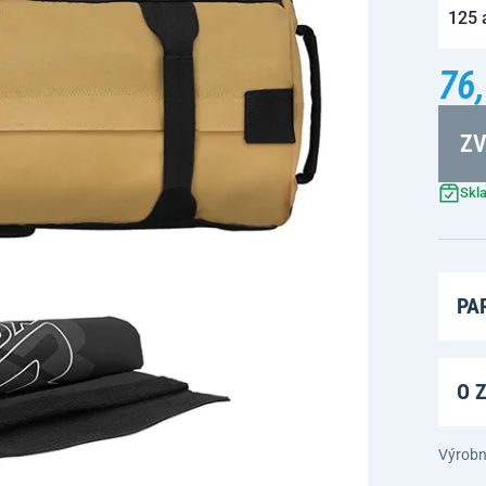
125 a
76,
ZV
Skl
PA
O 
Výrobn