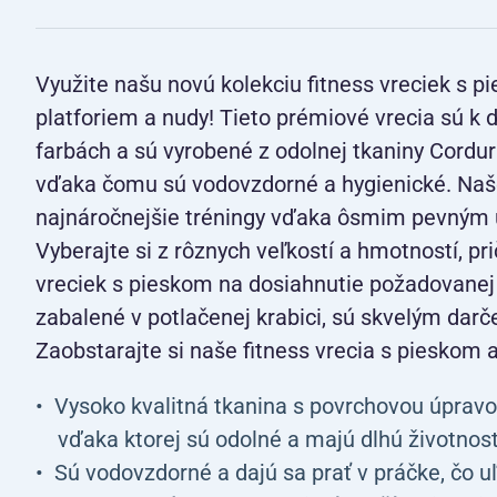
Využite našu novú kolekciu fitness vreciek s 
platforiem a nudy! Tieto prémiové vrecia sú k d
farbách a sú vyrobené z odolnej tkaniny Cordu
vďaka čomu sú vodovzdorné a hygienické. Naše 
najnáročnejšie tréningy vďaka ôsmim pevným 
Vyberajte si z rôznych veľkostí a hmotností, p
vreciek s pieskom na dosiahnutie požadovanej 
zabalené v potlačenej krabici, sú skvelým darč
Zaobstarajte si naše fitness vrecia s pieskom a 
Vysoko kvalitná tkanina s povrchovou úprav
vďaka ktorej sú odolné a majú dlhú životnosť
Sú vodovzdorné a dajú sa prať v práčke, čo u