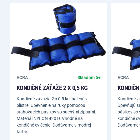
ACRA
ACRA
Skladom 5+
KONDIČNÉ ZÁŤAŽE 2 X 0,5 KG
KONDIČNÉ
Kondičné závažia 2 x 0,5 kg, balené v
Kondičné záv
blistre. Upevnenie na ruky pomocou
Upevňujú s
sťahovacích pásikov so suchými zipsami.
pásikov so
Materiál NYLON 420 D. Vhodné na
kondičné cv
kondičné cvičenie. Dodávame v modrej
Dodávame v
farbe.