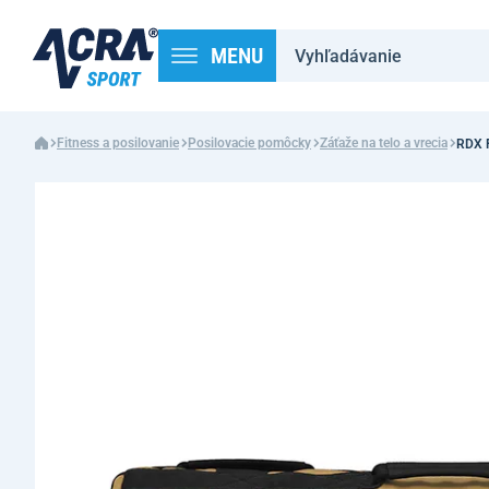
MENU
Fitness a posilovanie
Posilovacie pomôcky
Záťaže na telo a vrecia
RDX F