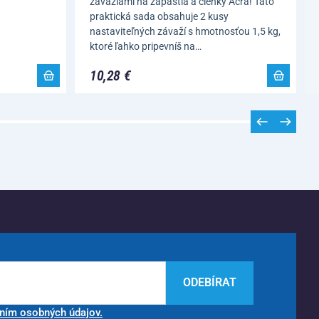
závažiami na zápästia a členky Acra! Táto
praktická sada obsahuje 2 kusy
nastaviteľných závaží s hmotnosťou 1,5 kg,
ktoré ľahko pripevníš na…
10,28 €
ODEBÍRAT
ním osobných údajov.