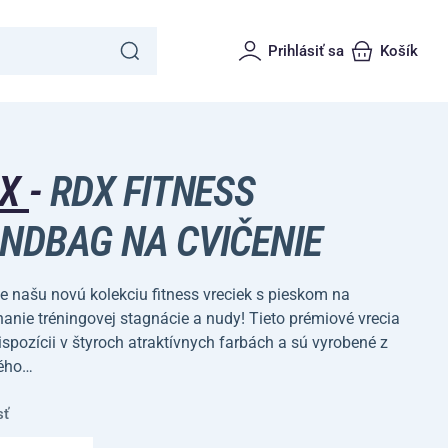
Prihlásiť sa
Košík
DX
-
RDX FITNESS
NDBAG NA CVIČENIE
e našu novú kolekciu fitness vreciek s pieskom na
anie tréningovej stagnácie a nudy! Tieto prémiové vrecia
ispozícii v štyroch atraktívnych farbách a sú vyrobené z
ého…
sť