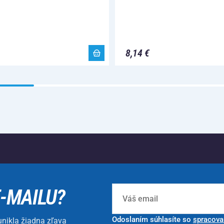
8,14 €
E-MAILU?
Odoslaním súhlasíte so
spracova
unikla žiadna zľava