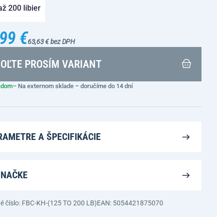
ž 200 libier
99 €
63,63 € bez DPH
OĽTE PROSÍM VARIANT
adom
– Na externom sklade – doručíme do 14 dní
RAMETRE A ŠPECIFIKÁCIE
ZNAČKE
é číslo: FBC-KH-(125 TO 200 LB)
EAN: 5054421875070