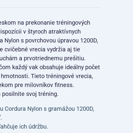
pieskom na prekonanie tréningových
ispozícii v štyroch atraktívnych
ra Nylon s povrchovou úpravou 1200D,
cvičebné vrecia vydržia aj tie
uchám a prvotriednemu prešitiu.
ričom každý vak obsahuje ideálny počet
hmotnosti. Tieto tréningové vrecia,
ekom pre milovníkov fitness.
posilnite svoj tréning.
ou Cordura Nylon s gramážou 1200D,
.
ľahčuje ich údržbu.