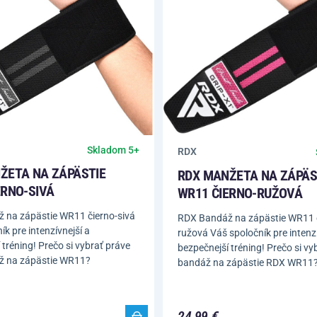
Skladom 5+
RDX
ŽETA NA ZÁPÄSTIE
RDX MANŽETA NA ZÁPÄS
ERNO-SIVÁ
WR11 ČIERNO-RUŽOVÁ
 na zápästie WR11 čierno-sivá
RDX Bandáž na zápästie WR11 
ík pre intenzívnejší a
ružová Váš spoločník pre intenzí
 tréning! Prečo si vybrať práve
bezpečnejší tréning! Prečo si vy
 na zápästie WR11?
bandáž na zápästie RDX WR11
24,99 €