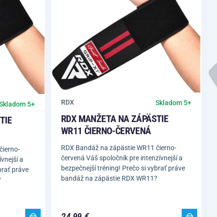
RDX
Skladom 5+
Skladom 5+
RDX MANŽETA NA ZÁPÄSTIE
TIE
WR11 ČIERNO-ČERVENÁ
RDX Bandáž na zápästie WR11 čierno-
čierno-
červená Váš spoločník pre intenzívnejší a
vnejší a
bezpečnejší tréning! Prečo si vybrať práve
brať práve
bandáž na zápästie RDX WR11?
?
24,99 €