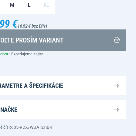
M
L
XL
99 €
16,52 € bez DPH
OĽTE PROSÍM VARIANT
adom
– Expedujeme zajtra
RAMETRE A ŠPECIFIKÁCIE
ZNAČKE
é číslo: 05-RDX/WGAT2HBR