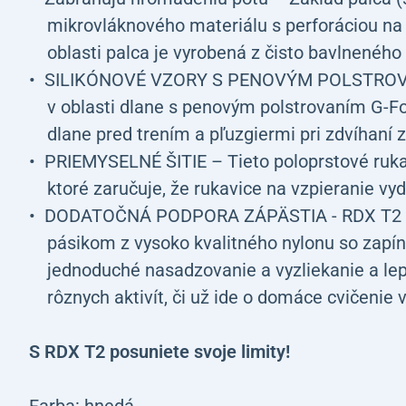
mikrovláknového materiálu s perforáciou na 
oblasti palca je vyrobená z čisto bavlneného
SILIKÓNOVÉ VZORY S PENOVÝM POLSTROVAN
v oblasti dlane s penovým polstrovaním G-Fo
dlane pred trením a pľuzgiermi pri zdvíhaní 
PRIEMYSELNÉ ŠITIE – Tieto poloprstové ruka
ktoré zaručuje, že rukavice na vzpieranie vy
DODATOČNÁ PODPORA ZÁPÄSTIA - RDX T2 s
pásikom z vysoko kvalitného nylonu so zapí
jednoduché nasadzovanie a vyzliekanie a lep
rôznych aktivít, či už ide o domáce cvičenie 
S RDX T2 posuniete svoje limity!
Farba: hnedá