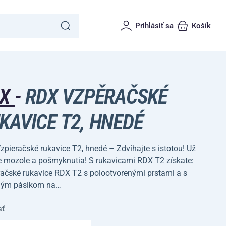
Prihlásiť sa
Košík
DX
-
RDX VZPĚRAČSKÉ
KAVICE T2, HNEDÉ
pieračské rukavice T2, hnedé – Zdvíhajte s istotou! Už
e mozole a pošmyknutia! S rukavicami RDX T2 získate:
račské rukavice RDX T2 s polootvorenými prstami a s
ným pásikom na…
sť