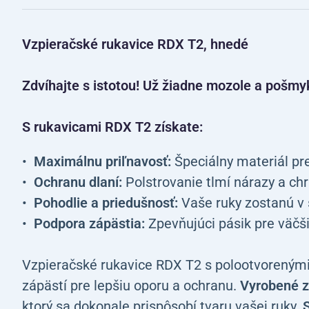
Vzpieračské rukavice RDX T2, hnedé
Zdvíhajte s istotou! Už žiadne mozole a pošmy
S rukavicami RDX T2 získate:
Maximálnu priľnavosť:
Špeciálny materiál pr
Ochranu dlaní:
Polstrovanie tlmí nárazy a ch
Pohodlie a priedušnosť:
Vaše ruky zostanú v 
Podpora zápästia:
Zpevňujúci pásik pre väčšiu
Vzpieračské rukavice RDX T2 s polootvoreným
zápästí pre lepšiu oporu a ochranu.
Vyrobené z
ktorý sa dokonale prispôsobí tvaru vašej ruky.