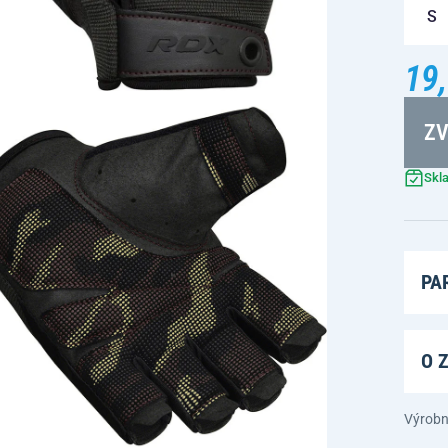
S
19,
ZV
Skl
PA
O 
Výrobn