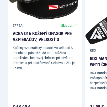
EFFEA
Skladom 1
ACRA D16 KOŽENÝ OPASOK PRE
VZPIERAČOV, VEĽKOSŤ S
Kožený vzpieračský opasok vo veľkosti S –
RDX
pre obvod pása 62–88 cm – slúži na
RDX MAN
stabilizáciu bedrovej chrbtice pri zdvíhaní
bremien a pri posilňovaní. Celková dĺžka je
WR11 ČI
95 cm.
RDX Bandáž
Váš spoločn
bezpečnejší
RDX Bandáž
Od 0,00 €
24,99 €