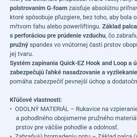
polstrovaním G-foam
zaisťuje absolútnu priľna
ktoré spôsobuje pľuzgiere, bez toho, aby bola o
mŕtvom ťahu alebo powerliftingu.
Základ palca
s perforáciou pre prúdenie vzduchu
, čo zabraň
pružný
spandex vo vnútornej časti prstov obopí
jej tvaru.
Systém zapínania Quick-EZ Hook and Loop
a ú
zabezpečujú
ľahké nasadzovanie a vyzliekani
pomáha zabezpečiť pevnejší úchop a dodatočn
Kľúčové vlastnosti:
ODOLNÝ MATERIÁL – Rukavice na vzpieranie
a pohodlného obojsmerne pružného materiál
prstov pre väčšie pohodlie a odolnosť.
Zabraňujú hromadeniu potu – Základ palca (s