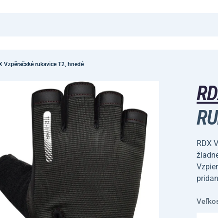
 Vzpěračské rukavice T2, hnedé
R
RU
RDX Vz
žiadn
Vzpie
prida
Veľko