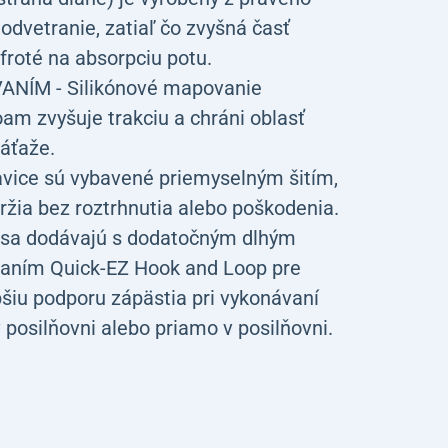
odvetranie, zatiaľ čo zvyšná časť
 froté na absorpciu potu.
ÍM - Silikónové mapovanie
am zvyšuje trakciu a chráni oblasť
záťaže.
vice sú vybavené priemyselným šitím,
držia bez roztrhnutia alebo poškodenia.
a dodávajú s dodatočným dlhým
naním Quick-EZ Hook and Loop pre
šiu podporu zápästia pri vykonávaní
v posilňovni alebo priamo v posilňovni.