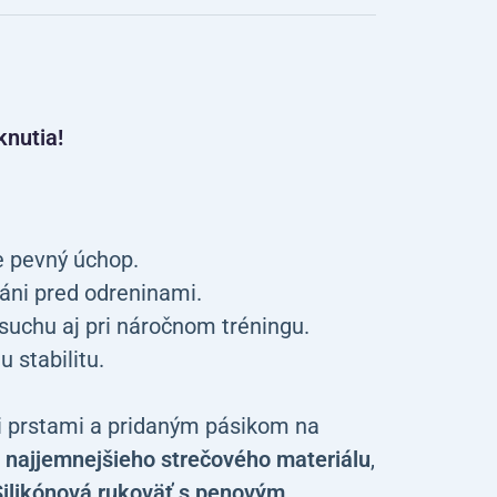
knutia!
e pevný úchop.
ráni pred odreninami.
suchu aj pri náročnom tréningu.
 stabilitu.
i prstami a pridaným pásikom na
 najjemnejšieho strečového materiálu
,
Silikónová rukoväť s penovým