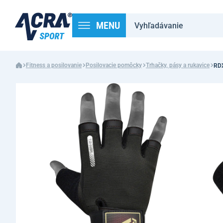
MENU
Fitness a posilovanie
Posilovacie pomôcky
Trhačky, pásy a rukavice
RDX