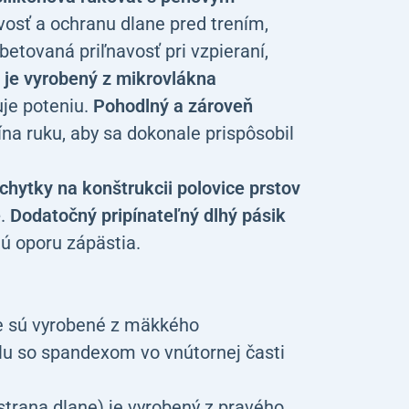
vosť a ochranu dlane pred trením,
betovaná priľnavosť pri vzpieraní,
 je vyrobený z mikrovlákna
uje poteniu.
Pohodlný a zároveň
na ruku, aby sa dokonale prispôsobil
chytky na konštrukcii polovice prstov
e
.
Dodatočný pripínateľný dlhý pásik
ú oporu zápästia.
 sú vyrobené z mäkkého
u so spandexom vo vnútornej časti
trana dlane) je vyrobený z pravého