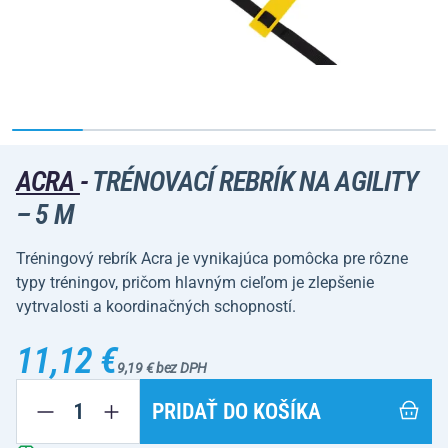
ACRA
-
TRÉNOVACÍ REBRÍK NA AGILITY
– 5 M
Tréningový rebrík Acra je vynikajúca pomôcka pre rôzne
typy tréningov, pričom hlavným cieľom je zlepšenie
vytrvalosti a koordinačných schopností.
11,12 €
9,19 € bez DPH
PRIDAŤ DO KOŠÍKA