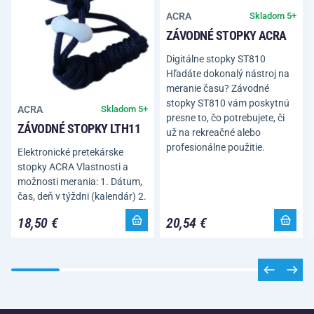
ACRA
Skladom 5+
ZÁVODNÉ STOPKY ACRA
Digitálne stopky ST810
Hľadáte dokonalý nástroj na
meranie času? Závodné
stopky ST810 vám poskytnú
ACRA
Skladom 5+
presne to, čo potrebujete, či
ZÁVODNÉ STOPKY LTH11
už na rekreačné alebo
profesionálne použitie.
Elektronické pretekárske
stopky ACRA Vlastnosti a
možnosti merania: 1. Dátum,
čas, deň v týždni (kalendár) 2.
18,50 €
20,54 €