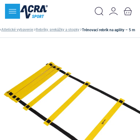
Atletické vybavenie
Rebríky, prekážky a stopky
Trénovací rebrík na agility – 5 m