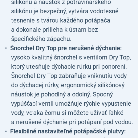
silikónu a náustok z potravinárskeho
silikónu je bezpečný, vytvára vodotesné
tesnenie s tvárou každého potápača
a dokonale prilieha k ústam bez
špecifického zápachu.
Šnorchel Dry Top pre nerušené dýchanie:
vysoko kvalitný šnorchel s ventilom Dry Top,
ktorý utesňuje dýchacie rúrku pri ponorení.
Šnorchel Dry Top zabraňuje vniknutiu vody
do dýchacej rúrky, ergonomický silikónový
náustok je pohodlný a odolný. Spodný
vypúšťací ventil umožňuje rýchle vypustenie
vody, vďaka čomu si môžete užívať ľahké
a nerušené dýchanie pri potápaní pod vodou.
Flexibilné nastaviteľné potápačské plutvy: