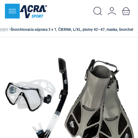
pravy
Šnorchlovacia súprava 3 v 1, ČIERNA, L/XL, plutvy 42–47, maska, šnorchel