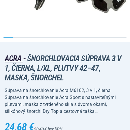
ACRA
-
ŠNORCHLOVACIA SÚPRAVA 3 V
1, ČIERNA, L/XL, PLUTVY 42–47,
MASKA, ŠNORCHEL
Súprava na šnorchlovanie Acra M6102, 3 v 1, čierna
Súprava na šnorchlovanie Acra Sport s nastaviteľnými
plutvami, maska z tvrdeného skla s dvoma okami,
silikónový šnorchl Dry Top a cestovná taška…
24,68 €
20,40 € bez DPH