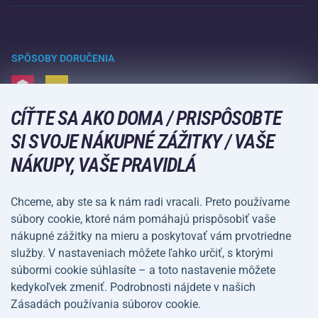
Raketové športy
Veľkoobchod
Záruka Acra
Zimné športy
Nákupný sprievodca
Vrátenie tovaru a reklamácie
Voľný čas a zábava
SPÔSOBY DORUČENIA
Doprava a platba
Kempovanie a turistika
CÍŤTE SA AKO DOMA / PRISPÔSOBTE
Bojové športy
SPÔSOBY PLATBY
SI SVOJE NÁKUPNÉ ZÁŽITKY / VAŠE
Bicykle a kolobežky
NÁKUPY, VAŠE PRAVIDLÁ
Lopové športy
Vodné športy
Chceme, aby ste sa k nám radi vracali. Preto používame
súbory cookie, ktoré nám pomáhajú prispôsobiť vaše
Športové oblečenie a doplnky
nákupné zážitky na mieru a poskytovať vám prvotriedne
služby. V nastaveniach môžete ľahko určiť, s ktorými
Obchodné
Ochrana osobných
súbormi cookie súhlasíte – a toto nastavenie môžete
podmienky
údajov
kedykoľvek zmeniť. Podrobnosti nájdete v našich
Zásadách používania súborov cookie.
Nastavenie súborov