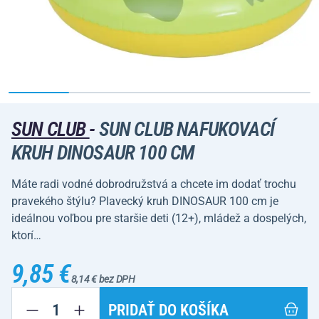
SUN CLUB
-
SUN CLUB NAFUKOVACÍ
KRUH DINOSAUR 100 CM
Máte radi vodné dobrodružstvá a chcete im dodať trochu
pravekého štýlu? Plavecký kruh DINOSAUR 100 cm je
ideálnou voľbou pre staršie deti (12+), mládež a dospelých,
ktorí…
9,85 €
8,14 € bez DPH
PRIDAŤ DO KOŠÍKA