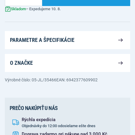
Skladom
– Expedujeme 10. 8.
PARAMETRE A ŠPECIFIKÁCIE
O ZNAČKE
Výrobné číslo: 05-JL/35466
EAN: 6942377609902
PREČO NAKÚPIŤ U NÁS
Rýchla expedícia
Objednávky do 12:00 odosielame ešte dnes
Doprava zadarmo pri nákupe nad 3 000 Kč