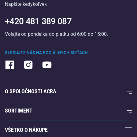
Napíšte kedykoľvek
+420 481 389 087
Volajte od pondelka do piatku od 6:00 do 15:00.
SLEDUJTE NÁS NA SOCIÁLNYCH SIEŤACH
O SPOLOČNOSTI ACRA
O nás
SORTIMENT
Záruka Acra
Fitness a posilovanie
VŠETKO O NÁKUPE
Kontakty