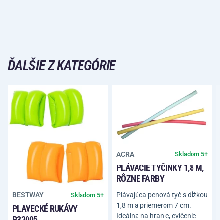
ĎALŠIE Z KATEGÓRIE
ACRA
Skladom 5+
PLÁVACIE TYČINKY 1,8 M,
RÔZNE FARBY
Plávajúca penová tyč s dĺžkou
BESTWAY
Skladom 5+
1,8 m a priemerom 7 cm.
PLAVECKÉ RUKÁVY
Ideálna na hranie, cvičenie
P32005