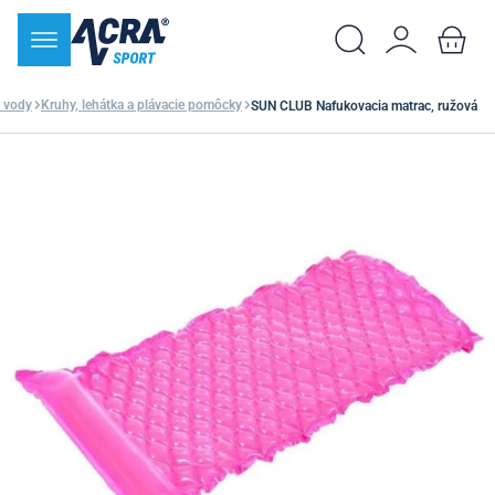
 vody
Kruhy, lehátka a plávacie pomôcky
SUN CLUB Nafukovacia matrac, ružová