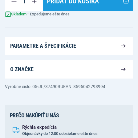
PRIDAŤ DO KOŠÍKA
Skladom
– Expedujeme ešte dnes
PARAMETRE A ŠPECIFIKÁCIE
O ZNAČKE
Výrobné číslo: 05-JL/37490RU
EAN: 8595042793994
PREČO NAKÚPIŤ U NÁS
Rýchla expedícia
Objednávky do 12:00 odosielame ešte dnes