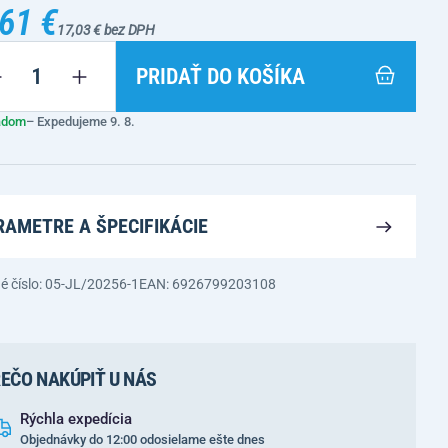
61 €
17,03 € bez DPH
PRIDAŤ DO KOŠÍKA
adom
– Expedujeme 9. 8.
RAMETRE A ŠPECIFIKÁCIE
é číslo: 05-JL/20256-1
EAN: 6926799203108
EČO NAKÚPIŤ U NÁS
Rýchla expedícia
Objednávky do 12:00 odosielame ešte dnes