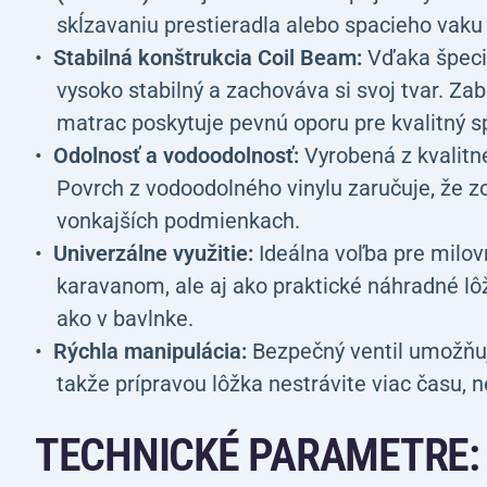
skĺzavaniu prestieradla alebo spacieho vaku
Stabilná konštrukcia Coil Beam:
Vďaka špeciá
vysoko stabilný a zachováva si svoj tvar. Za
matrac poskytuje pevnú oporu pre kvalitný s
Odolnosť a vodoodolnosť:
Vyrobená z kvalitn
Povrch z vodoodolného vinylu zaručuje, že z
vonkajších podmienkach.
Univerzálne využitie:
Ideálna voľba pre milo
karavanom, ale aj ako praktické náhradné lôžk
ako v bavlnke.
Rýchla manipulácia:
Bezpečný ventil umožňuje
takže prípravou lôžka nestrávite viac času, n
TECHNICKÉ PARAMETRE: