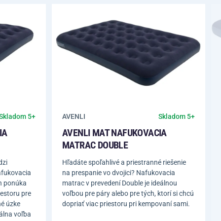
AVENLI
Skladom 5+
Skladom 5+
IA
AVENLI MAT NAFUKOVACIA
MATRAC DOUBLE
dzi
Hľadáte spoľahlivé a priestranné riešenie
fukovacia
na prespanie vo dvojici? Nafukovacia
n ponúka
matrac v prevedení Double je ideálnou
iestoru pre
voľbou pre páry alebo pre tých, ktorí si chcú
né úzke
dopriať viac priestoru pri kempovaní sami.
álna voľba