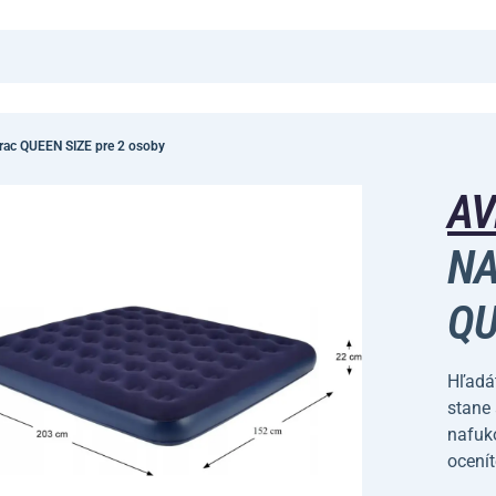
rac QUEEN SIZE pre 2 osoby
AV
NA
QU
Hľadát
stane
nafuko
ocení