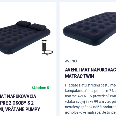
AVENLI
AVENLI MAT NAFUKOVAC
MATRAC TWIN
Hľadáte zlatú strednú cestu me
Skladom 5+
kompaktnosťou a pohodlím? Na
MAT NAFUKOVACIA
matrac AVENLI v prevedení Twi
vďaka svojej šírke 99 cm viac pr
PRE 2 OSOBY S 2
nerušený spánok než štandard
I, VRÁTANE PUMPY
jednolôžkové matrace. Je to ide