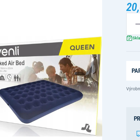
20,
Skl
PA
Výrobn
PR