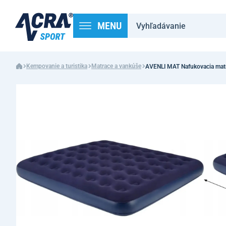
MENU
Kempovanie a turistika
Matrace a vankúše
AVENLI MAT Nafukovacia mat