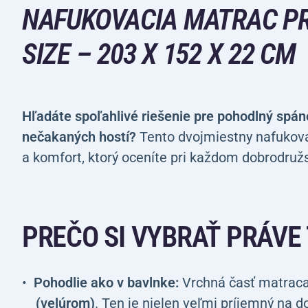
NAFUKOVACIA MATRAC P
SIZE – 203 X 152 X 22 CM
Hľadáte spoľahlivé riešenie pre pohodlný spá
nečakaných hostí?
Tento dvojmiestny nafukovac
a komfort, ktorý oceníte pri každom dobrodru
PREČO SI VYBRAŤ PRÁVE
Pohodlie ako v bavlnke:
Vrchná časť matraca
(velúrom)
. Ten je nielen veľmi príjemný na d