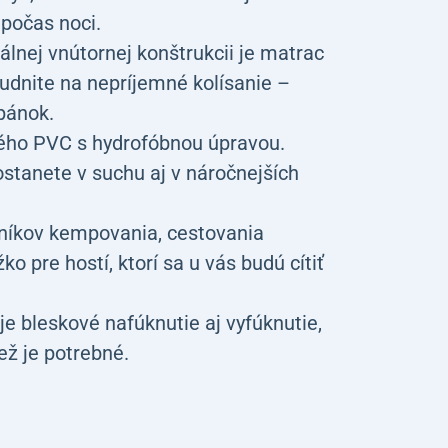
 počas noci.
lnej vnútornej konštrukcii je matrac
budnite na nepríjemné kolísanie –
pánok.
ého PVC s hydrofóbnou úpravou.
ostanete v suchu aj v náročnejších
vníkov kempovania, cestovania
o pre hostí, ktorí sa u vás budú cítiť
 bleskové nafúknutie aj vyfúknutie,
ež je potrebné.