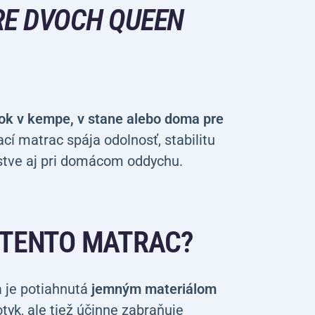
RE DVOCH QUEEN
nok v kempe, v stane alebo doma pre
í matrac spája odolnosť, stabilitu
žstve aj pri domácom oddychu.
 TENTO MATRAC?
 je potiahnutá
jemným materiálom
otyk, ale tiež účinne zabraňuje