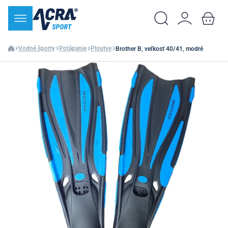
Vodné športy
Potápanie
Ploutve
Brother B, veľkosť 40/41, modré