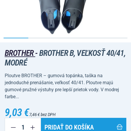
BROTHER
-
BROTHER B, VEĽKOSŤ 40/41,
MODRÉ
Ploutve BROTHER – gumová topánka, taška na
jednoduché prenášanie, veľkosť 40/41. Ploutve majú
gumové pružné výstuhy pre lepší prietok vody. V modrej
farbe...
9,03 €
7,46 € bez DPH
PRIDAŤ DO KOŠÍKA