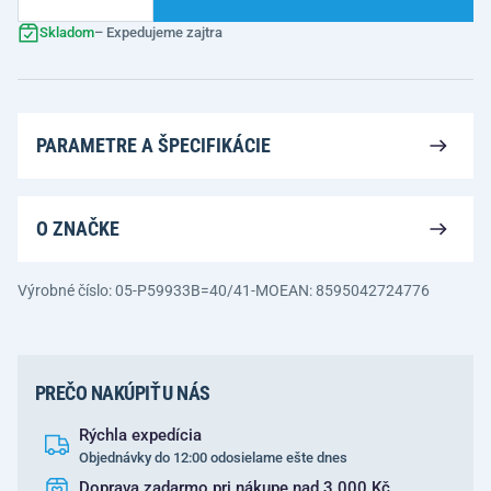
Skladom
– Expedujeme zajtra
PARAMETRE A ŠPECIFIKÁCIE
O ZNAČKE
Výrobné číslo: 05-P59933B=40/41-MO
EAN: 8595042724776
PREČO NAKÚPIŤ U NÁS
Rýchla expedícia
Objednávky do 12:00 odosielame ešte dnes
Doprava zadarmo pri nákupe nad 3 000 Kč