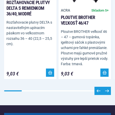
ROZŤAHOVACIE PLUTVY
DELTA S REMIENKOM
ACRA
Skladom 5+
36/40, MODRÉ
PLOUTVE BROTHER
Rozťahovacie plutvy DELTA s
VEĽKOSŤ 46/47
nastaviteľným upínacím
Ploutve BROTHER veľkosť 46
pásikom vo veľkostnom
– 47 – gumová topánka,
rozsahu 36 – 40 (22,5 – 25,5
igelitový sáčok s plastovými
cm).
uchami pre ľahké prenášanie.
Ploutve majú gumové pružné
výstuhy pre lepší prietok vody.
Farba: tmavá.
9,03 €
9,03 €