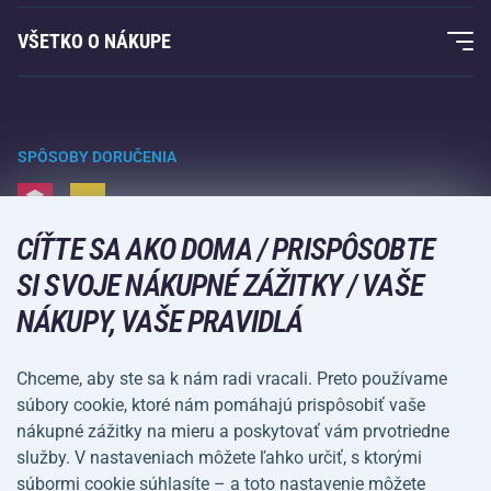
Záruka Acra
Fitness a posilovanie
VŠETKO O NÁKUPE
Kontakty
Raketové športy
Veľkoobchod
Záruka Acra
Zimné športy
Nákupný sprievodca
Vrátenie tovaru a reklamácie
Voľný čas a zábava
SPÔSOBY DORUČENIA
Doprava a platba
Kempovanie a turistika
CÍŤTE SA AKO DOMA / PRISPÔSOBTE
Bojové športy
SPÔSOBY PLATBY
SI SVOJE NÁKUPNÉ ZÁŽITKY / VAŠE
Bicykle a kolobežky
NÁKUPY, VAŠE PRAVIDLÁ
Lopové športy
Vodné športy
Chceme, aby ste sa k nám radi vracali. Preto používame
súbory cookie, ktoré nám pomáhajú prispôsobiť vaše
Športové oblečenie a doplnky
nákupné zážitky na mieru a poskytovať vám prvotriedne
služby. V nastaveniach môžete ľahko určiť, s ktorými
Obchodné
Ochrana osobných
súbormi cookie súhlasíte – a toto nastavenie môžete