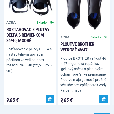
ACRA
Skladom 5+
ROZŤAHOVACIE PLUTVY
DELTA S REMIENKOM
ACRA
Skladom 5+
36/40, MODRÉ
PLOUTVE BROTHER
Rozťahovacie plutvy DELTA s
VEĽKOSŤ 46/47
nastaviteľným upínacím
Ploutve BROTHER veľkosť 46
pásikom vo veľkostnom
– 47 – gumová topánka,
rozsahu 36 – 40 (22,5 – 25,5
igelitový sáčok s plastovými
cm).
uchami pre ľahké prenášanie.
Ploutve majú gumové pružné
výstuhy pre lepší prietok vody.
Farba: tmavá.
9,05 €
9,05 €