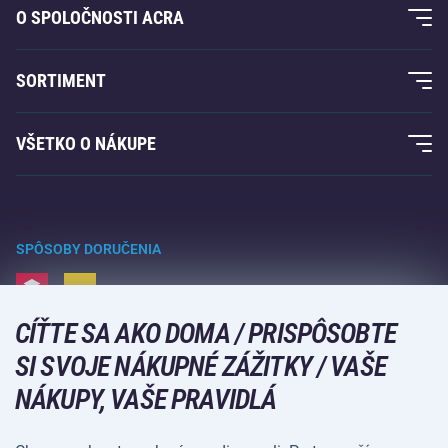
O SPOLOČNOSTI ACRA
O nás
SORTIMENT
Záruka Acra
Fitness a posilovanie
VŠETKO O NÁKUPE
Kontakty
Raketové športy
Veľkoobchod
Záruka Acra
Zimné športy
Nákupný sprievodca
Vrátenie tovaru a reklamácie
Voľný čas a zábava
SPÔSOBY DORUČENIA
Doprava a platba
Kempovanie a turistika
CÍŤTE SA AKO DOMA / PRISPÔSOBTE
Bojové športy
SPÔSOBY PLATBY
SI SVOJE NÁKUPNÉ ZÁŽITKY / VAŠE
Bicykle a kolobežky
NÁKUPY, VAŠE PRAVIDLÁ
Lopové športy
Vodné športy