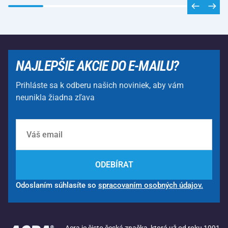
NAJLEPŠIE AKCIE DO E-MAILU?
Prihláste sa k odberu našich noviniek, aby vám
neunikla žiadna zľava
ODEBÍRAT
Odoslaním súhlasíte so
spracovaním osobných údajov.