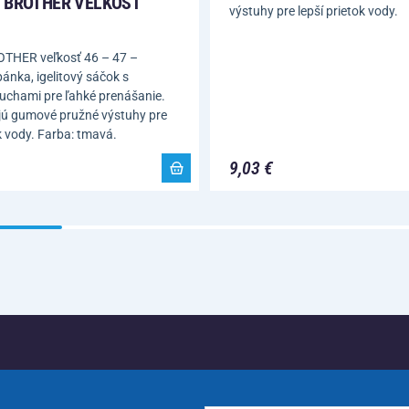
 BROTHER VEĽKOSŤ
výstuhy pre lepší prietok vody.
OTHER veľkosť 46 – 47 –
nka, igelitový sáčok s
uchami pre ľahké prenášanie.
jú gumové pružné výstuhy pre
ok vody. Farba: tmavá.
9,03 €