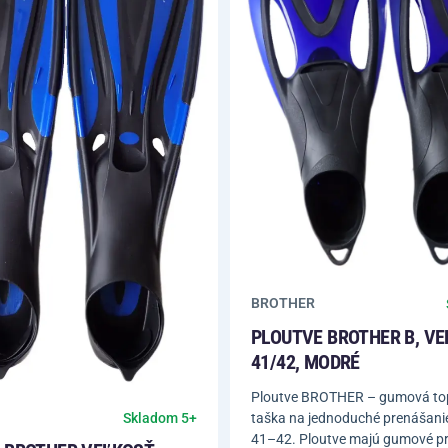
BROTHER
PLOUTVE BROTHER B, V
41/42, MODRÉ
Ploutve BROTHER – gumová to
taška na jednoduché prenášanie
Skladom 5+
41–42. Ploutve majú gumové p