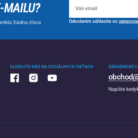
E-MAILU?
Odoslaním súhlasíte so
spracova
unikla žiadna zľava
SLEDUJTE NÁS NA SOCIÁLNYCH SIEŤACH
ZÁKAZNÍCKE 
obchod@
Napíšte kedy