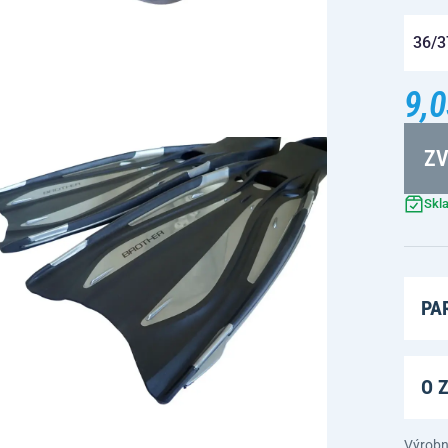
36/3
9,0
ZV
Skl
PA
O 
Výrobn