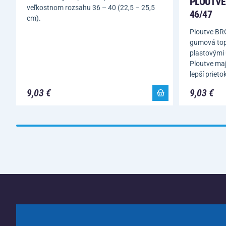
PLOUTVE
veľkostnom rozsahu 36 – 40 (22,5 – 25,5
46/47
cm).
Ploutve BR
gumová topá
plastovými 
Ploutve ma
lepší priet
9,03 €
9,03 €