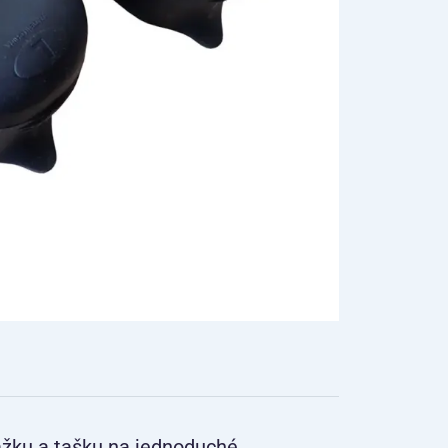
žku a tašku na jednoduché