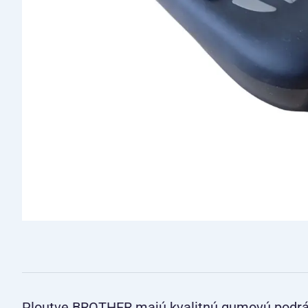
Ploutve BROTHER majú kvalitnú gumovú podrá