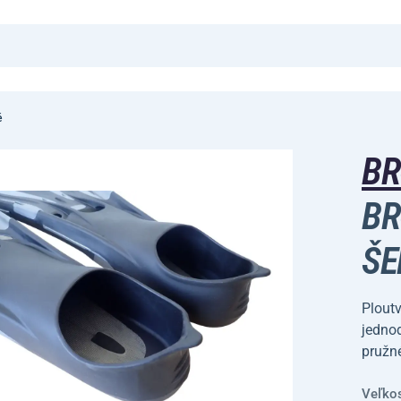
é
B
BR
ŠE
Plout
jedno
pružné
Veľko