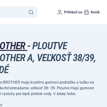
Prihlásiť sa
Košík
ROTHER
-
PLOUTVE
OTHER A, VEĽKOSŤ 38/39,
DÉ
ve BROTHER majú kvalitnú gumovú podrážku a tašku na
duché prenášanie, veľkosť 38–39. Ploutve majú gumové
 výstuhy pre lepší prietok vody. V šedej farbe.
sť