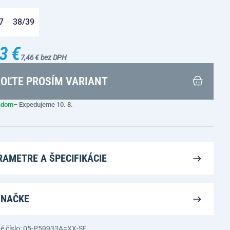
7
38/39
3 €
7,46 € bez DPH
OĽTE PROSÍM VARIANT
adom
– Expedujeme 10. 8.
RAMETRE A ŠPECIFIKÁCIE
ZNAČKE
é číslo: 05-P59933A=XX-SE