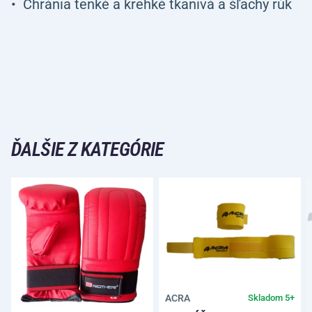
Chránia tenké a krehké tkanivá a šľachy rúk
ĎALŠIE Z KATEGÓRIE
ACRA
Skladom 5+