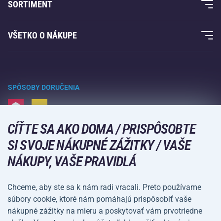
SORTIMENT
Záruka Acra
Fitness a posilovanie
VŠETKO O NÁKUPE
Kontakty
Raketové športy
Veľkoobchod
Záruka Acra
Zimné športy
Nákupný sprievodca
Vrátenie tovaru a reklamácie
Voľný čas a zábava
SPÔSOBY DORUČENIA
Doprava a platba
Kempovanie a turistika
CÍŤTE SA AKO DOMA / PRISPÔSOBTE
Bojové športy
SPÔSOBY PLATBY
SI SVOJE NÁKUPNÉ ZÁŽITKY / VAŠE
Bicykle a kolobežky
NÁKUPY, VAŠE PRAVIDLÁ
Lopové športy
Vodné športy
Chceme, aby ste sa k nám radi vracali. Preto používame
súbory cookie, ktoré nám pomáhajú prispôsobiť vaše
Športové oblečenie a doplnky
nákupné zážitky na mieru a poskytovať vám prvotriedne