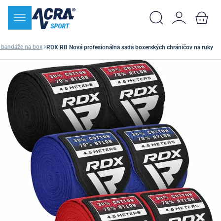
 bandáže na box
RDX RB Nová profesionálna sada boxerských chráničov na ruky