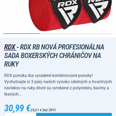
RDX
-
RDX RB NOVÁ PROFESIONÁLNA
SADA BOXERSKÝCH CHRÁNIČOV NA
RUKY
RDX ponúka iba vyradené kombinované ponuky!
Vychutnajte si 3 páry našich vysoko odolných a trvanlivých
návlekov na ruky, ktoré sú vyrobené z polyesteru, bavlny a
tkaných…
30,99 €
25,61 € bez DPH