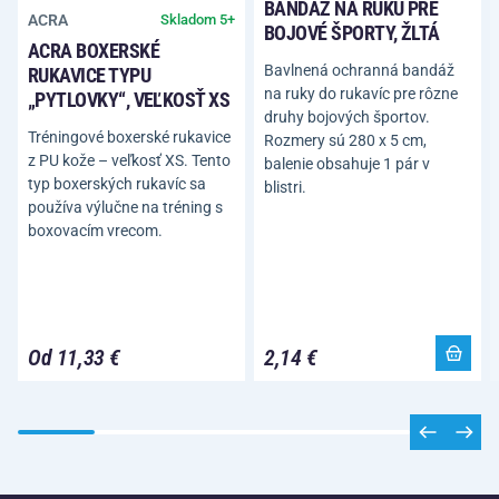
BANDÁŽ NA RUKU PRE
ACRA
Skladom 5+
BOJOVÉ ŠPORTY, ŽLTÁ
ACRA BOXERSKÉ
Bavlnená ochranná bandáž
RUKAVICE TYPU
na ruky do rukavíc pre rôzne
„PYTLOVKY“, VEĽKOSŤ XS
druhy bojových športov.
Tréningové boxerské rukavice
Rozmery sú 280 x 5 cm,
z PU kože – veľkosť XS. Tento
balenie obsahuje 1 pár v
typ boxerských rukavíc sa
blistri.
používa výlučne na tréning s
boxovacím vrecom.
Od 11,33 €
2,14 €