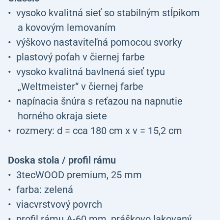
vysoko kvalitná sieť so stabilným stĺpikom
a kovovým lemovaním
výškovo nastaviteľná pomocou svorky
plastový poťah v čiernej farbe
vysoko kvalitná bavlnená sieť typu
„Weltmeister“ v čiernej farbe
napínacia šnúra s reťazou na napnutie
horného okraja siete
rozmery: d = cca 180 cm x v = 15,2 cm
Doska stola / profil rámu
3tecWOOD premium, 25 mm
farba: zelená
viacvrstvový povrch
profil rámu A-60 mm, práškovo lakovaný