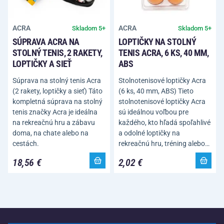
ACRA
ACRA
Skladom 5+
Skladom 5+
SÚPRAVA ACRA NA
LOPTIČKY NA STOLNÝ
STOLNÝ TENIS, 2 RAKETY,
TENIS ACRA, 6 KS, 40 MM,
LOPTIČKY A SIEŤ
ABS
Súprava na stolný tenis Acra
Stolnotenisové loptičky Acra
(2 rakety, loptičky a sieť) Táto
(6 ks, 40 mm, ABS) Tieto
kompletná súprava na stolný
stolnotenisové loptičky Acra
tenis značky Acra je ideálna
sú ideálnou voľbou pre
na rekreačnú hru a zábavu
každého, kto hľadá spoľahlivé
doma, na chate alebo na
a odolné loptičky na
cestách.
rekreačnú hru, tréning alebo…
18,56 €
2,02 €