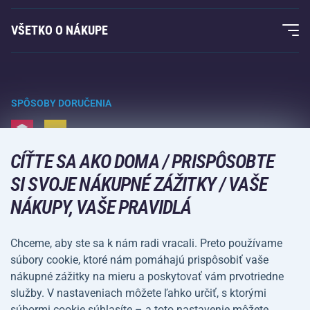
Záruka Acra
Fitness a posilovanie
VŠETKO O NÁKUPE
Kontakty
Raketové športy
Veľkoobchod
Záruka Acra
Zimné športy
Nákupný sprievodca
Vrátenie tovaru a reklamácie
Voľný čas a zábava
SPÔSOBY DORUČENIA
Doprava a platba
Kempovanie a turistika
CÍŤTE SA AKO DOMA / PRISPÔSOBTE
Bojové športy
SPÔSOBY PLATBY
SI SVOJE NÁKUPNÉ ZÁŽITKY / VAŠE
Bicykle a kolobežky
NÁKUPY, VAŠE PRAVIDLÁ
Lopové športy
Vodné športy
Chceme, aby ste sa k nám radi vracali. Preto používame
súbory cookie, ktoré nám pomáhajú prispôsobiť vaše
Športové oblečenie a doplnky
nákupné zážitky na mieru a poskytovať vám prvotriedne
služby. V nastaveniach môžete ľahko určiť, s ktorými
Obchodné
Ochrana osobných
súbormi cookie súhlasíte – a toto nastavenie môžete