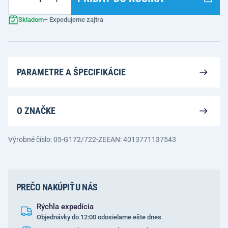
Skladom
– Expedujeme zajtra
PARAMETRE A ŠPECIFIKÁCIE
O ZNAČKE
Výrobné číslo: 05-G172/722-ZE
EAN: 4013771137543
PREČO NAKÚPIŤ U NÁS
Rýchla expedícia
Objednávky do 12:00 odosielame ešte dnes