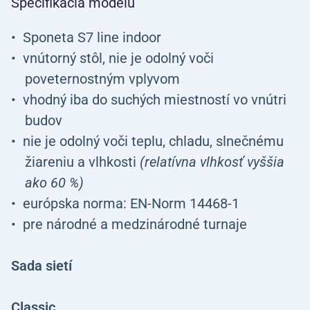
Špecifikácia modelu
Sponeta S7 line indoor
vnútorný stôl, nie je odolný voči
poveternostným vplyvom
vhodný iba do suchých miestností vo vnútri
budov
nie je odolný voči teplu, chladu, slnečnému
žiareniu a vlhkosti
(relatívna vlhkosť vyššia
ako 60 %)
európska norma: EN-Norm 14468-1
pre národné a medzinárodné turnaje
Sada sietí
Classic