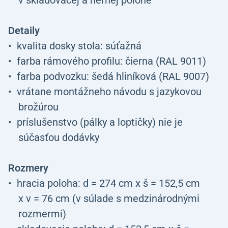
v skladovacej a hernej polohe
Detaily
kvalita dosky stola: súťažná
farba rámového profilu: čierna (RAL 9011)
farba podvozku: šedá hliníková (RAL 9007)
vrátane montážneho návodu s jazykovou
brožúrou
príslušenstvo (pálky a loptičky) nie je
súčasťou dodávky
Rozmery
hracia poloha: d = 274 cm x š = 152,5 cm
x v = 76 cm (v súlade s medzinárodnými
rozmermi)