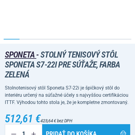
SPONETA
-
STOLNÝ TENISOVÝ STÔL
SPONETA S7-22I PRE SÚŤAŽE, FARBA
ZELENÁ
Stolnotenisový stôl Sponeta S7-22i je špičkový stôl do
interiéru určený na súťažné účely s najvyššou certifikáciou
ITTF. Výhodou tohto stola je, že je kompletne zmontovaný.
512,61 €
423,64 € bez DPH
PRIDAŤ DO KOŠÍKA