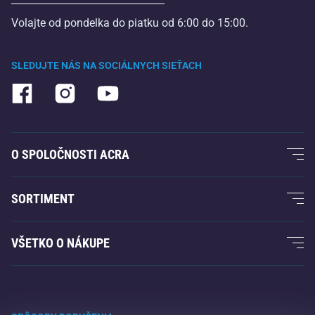
Volajte od pondelka do piatku od 6:00 do 15:00.
SLEDUJTE NÁS NA SOCIÁLNYCH SIEŤACH
O SPOLOČNOSTI ACRA
O nás
SORTIMENT
Záruka Acra
Fitness a posilovanie
VŠETKO O NÁKUPE
Kontakty
Raketové športy
Veľkoobchod
Záruka Acra
Zimné športy
Nákupný sprievodca
Vrátenie tovaru a reklamácie