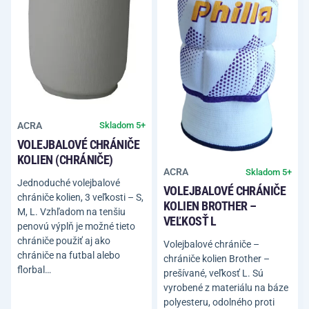
ACRA
Skladom 5+
VOLEJBALOVÉ CHRÁNIČE
KOLIEN (CHRÁNIČE)
ACRA
Skladom 5+
Jednoduché volejbalové
VOLEJBALOVÉ CHRÁNIČE
chrániče kolien, 3 veľkosti – S,
KOLIEN BROTHER –
M, L. Vzhľadom na tenšiu
VEĽKOSŤ L
penovú výplň je možné tieto
chrániče použiť aj ako
Volejbalové chrániče –
chrániče na futbal alebo
chrániče kolien Brother –
florbal…
prešívané, veľkosť L. Sú
vyrobené z materiálu na báze
polyesteru, odolného proti