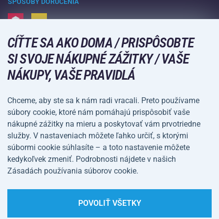
Voľný čas a zábava
SPÔSOBY DORUČENIA
Doprava a platba
Kempovanie a turistika
CÍŤTE SA AKO DOMA / PRISPÔSOBTE
Bojové športy
SPÔSOBY PLATBY
SI SVOJE NÁKUPNÉ ZÁŽITKY / VAŠE
Bicykle a kolobežky
NÁKUPY, VAŠE PRAVIDLÁ
Lopové športy
Vodné športy
Chceme, aby ste sa k nám radi vracali. Preto používame
súbory cookie, ktoré nám pomáhajú prispôsobiť vaše
Športové oblečenie a doplnky
nákupné zážitky na mieru a poskytovať vám prvotriedne
služby. V nastaveniach môžete ľahko určiť, s ktorými
Obchodné
Ochrana osobných
súbormi cookie súhlasíte – a toto nastavenie môžete
podmienky
údajov
kedykoľvek zmeniť. Podrobnosti nájdete v našich
Zásadách používania súborov cookie.
Nastavenie súborov
cookie
POVOLIŤ VŠETKY