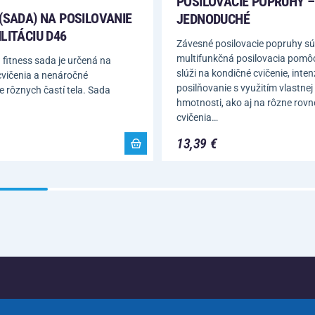
POSILOVACIE POPRUHY –
(SADA) NA POSILOVANIE
JEDNODUCHÉ
LITÁCIU D46
Závesné posilovacie popruhy sú
multifunkčná posilovacia pomôc
 fitness sada je určená na
slúži na kondičné cvičenie, inte
cvičenia a nenáročné
posilňovanie s využitím vlastnej 
e rôznych častí tela. Sada
hmotnosti, ako aj na rôzne rov
cvičenia…
13,39 €