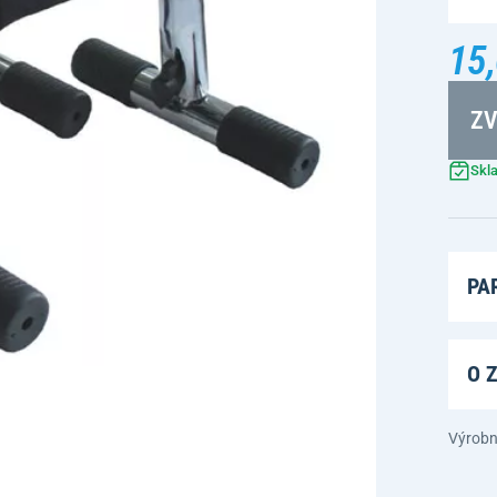
15,
ZV
Skl
PA
O 
Výrobn