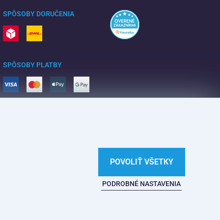
SPÔSOBY DORUČENIA
SPÔSOBY PLATBY
POVOLIŤ VŠETKY
PODROBNÉ NASTAVENIA
Na tejto webovej stránke straší