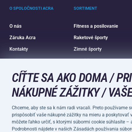
O SPOLOČNOSTI ACRA
SORTIMENT
O nás
Fitness a posilovanie
Záruka Acra
Raketové športy
Kontakty
Zimné športy
Veľkoobchod
Voľný čas a zábava
Nákupný sprievodca
Kempovanie a turistika
CÍŤTE SA AKO DOMA / PR
NÁKUPNÉ ZÁŽITKY / VAŠE
Chceme, aby ste sa k nám radi vracali. Preto používame 
prispôsobiť vaše nákupné zážitky na mieru a poskytovať 
Obchodné
Ochrana osobných
môžete ľahko určiť, s ktorými súbormi cookie súhlasíte –
podmienky
údajov
Podrobnosti nájdete v našich Zásadách používania súbor