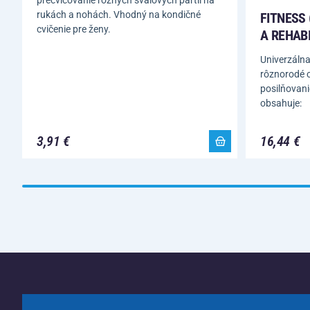
precvičovanie rôznych svalových partií na
rukách a nohách. Vhodný na kondičné
FITNESS 
cvičenie pre ženy.
A REHABI
Univerzálna
rôznorodé 
posilňovani
obsahuje:
3,91 €
16,44 €