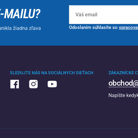
E-MAILU?
Odoslaním súhlasíte so
spracova
unikla žiadna zľava
SLEDUJTE NÁS NA SOCIÁLNYCH SIEŤACH
ZÁKAZNÍCKE 
obchod@
Napíšte kedy