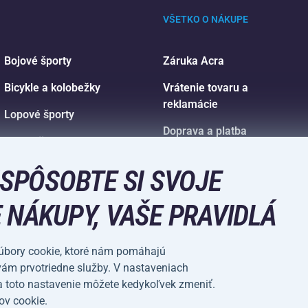
VŠETKO O NÁKUPE
Bojové športy
Záruka Acra
Bicykle a kolobežky
Vrátenie tovaru a
reklamácie
Lopové športy
Doprava a platba
Vodné športy
Športové oblečenie a
ISPÔSOBTE SI SVOJE
doplnky
 NÁKUPY, VAŠE PRAVIDLÁ
súbory cookie, ktoré nám pomáhajú
vám prvotriedne služby. V nastaveniach
Nastavenie súborov
 a toto nastavenie môžete kedykoľvek zmeniť.
cookie
ov cookie.