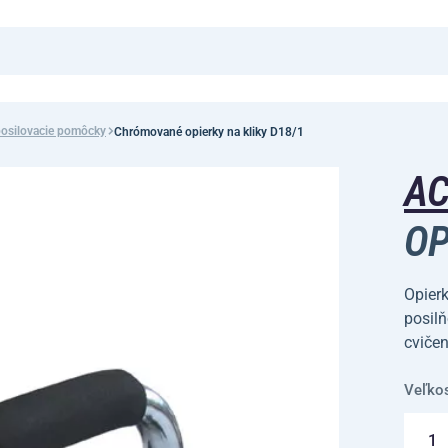
 posilovacie pomôcky
Chrómované opierky na kliky D18/1
A
OP
Opierk
posilň
cvičen
Veľko
1