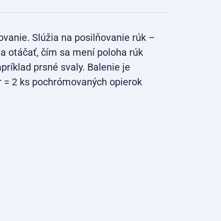
ovanie. Slúžia na posilňovanie rúk –
ia otáčať, čím sa mení poloha rúk
príklad prsné svaly. Balenie je
ár = 2 ks pochrómovaných opierok