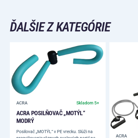
ĎALŠIE Z KATEGÓRIE
ACRA
Skladom 5+
ACRA POSILŇOVAČ „MOTÝL“
MODRÝ
Posilovač „MOTÝL“ v PE vrecku. Slúži na
ACRA