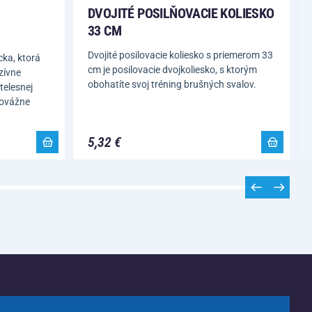
DVOJITÉ POSILŇOVACIE KOLIESKO
33 CM
Dvojité posilovacie koliesko s priemerom 33
ka, ktorá
cm je posilovacie dvojkoliesko, s ktorým
nzívne
obohatíte svoj tréning brušných svalov.
telesnej
novážne
5,32 €