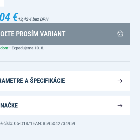
04 €
12,43 € bez DPH
OĽTE PROSÍM VARIANT
adom
– Expedujeme 10. 8.
RAMETRE A ŠPECIFIKÁCIE
ZNAČKE
é číslo: 05-D18/1
EAN: 8595042734959